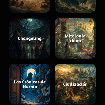
Mitología
Changeling
china
Las Crónicas de
Civilización
Narnia