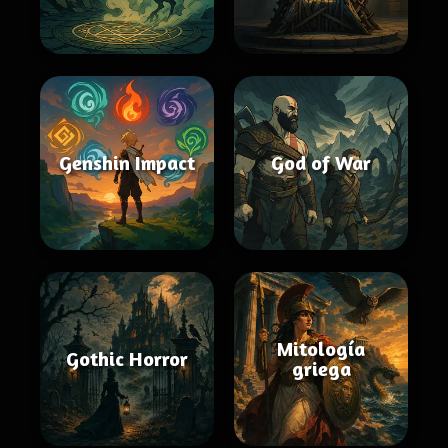
Genshin Impact
God of War
Mitología
Gothic Horror
griega