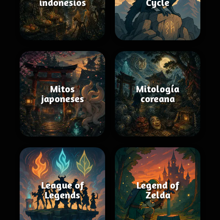
indonesios
Cycle
Mitos
Mitología
japoneses
coreana
League of
Legend of
Legends
Zelda