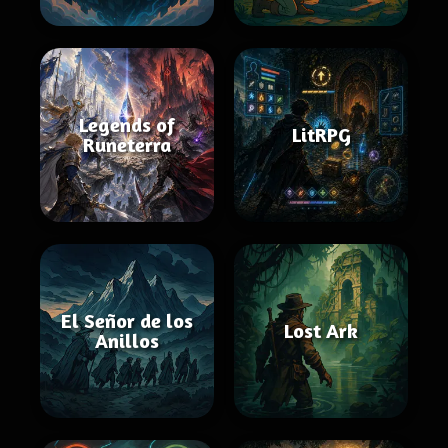
Legends of
LitRPG
Runeterra
El Señor de los
Lost Ark
Anillos