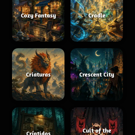
Cozy Fantasy
Cradle
Criaturas
Crescent City
Cult of the
Críptidos