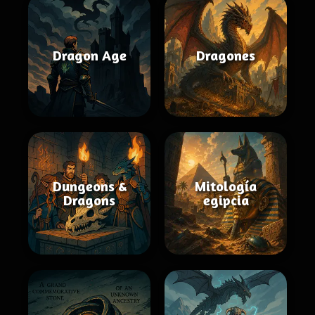
Dragon Age
Dragones
Dungeons &
Mitología
Dragons
egipcia