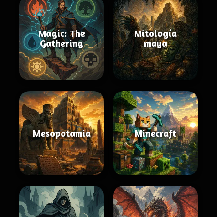
Magic: The
Mitología
Gathering
maya
Mesopotamia
Minecraft