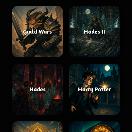
Guild Wars
Hades II
Hades
Harry Potter