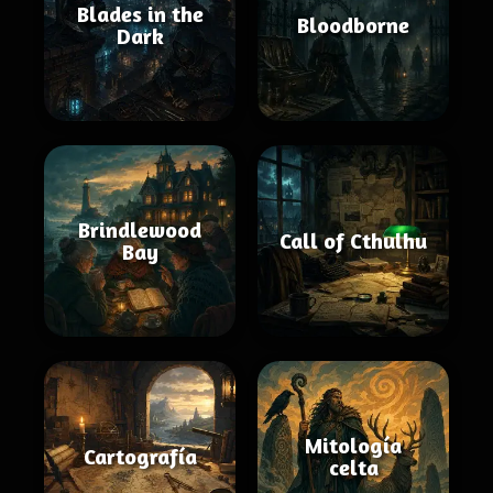
Blades in the
Bloodborne
Dark
Brindlewood
Call of Cthulhu
Bay
Mitología
Cartografía
celta