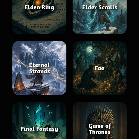
Elden Ring
Elder Scrolls
Eternal
Fae
Strands
Game of
Final Fantasy
Thrones