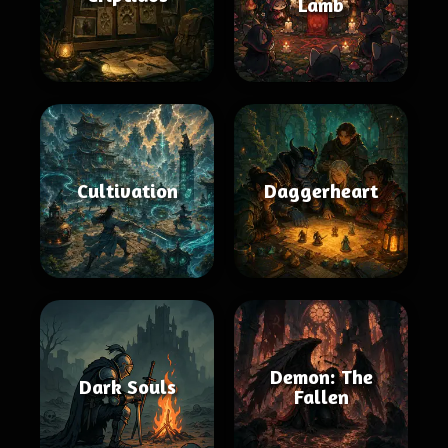
Lamb
Cultivation
Daggerheart
Demon: The
Dark Souls
Fallen