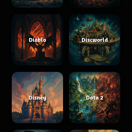
Diablo
Discworld
Disney
Dota 2