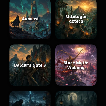
Mitología
Avowed
azteca
Black Myth:
Baldur's Gate 3
Wukong