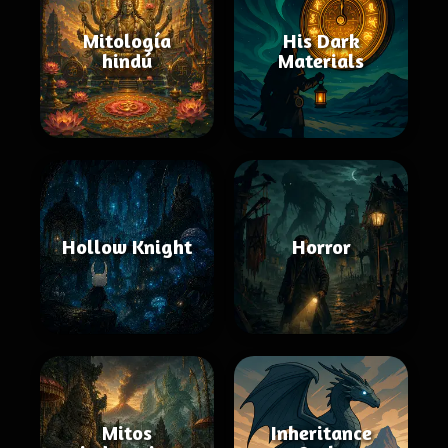
Mitología
His Dark
hindú
Materials
Hollow Knight
Horror
Mitos
Inheritance