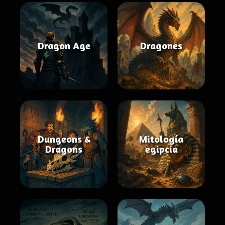
Dragon Age
Dragones
Dungeons &
Mitología
Dragons
egipcia