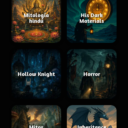
Mitología
His Dark
hindú
Materials
Hollow Knight
Horror
Mitos
Inheritance