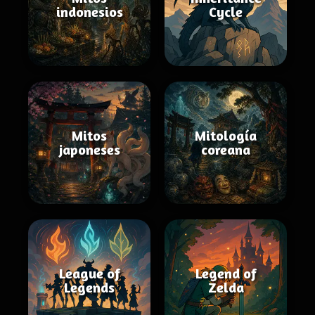
indonesios
Cycle
Mitos
Mitología
japoneses
coreana
League of
Legend of
Legends
Zelda