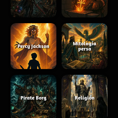
Mitología
Percy Jackson
persa
Pirate Borg
Religión