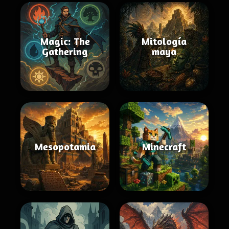
Magic: The
Mitología
Gathering
maya
Mesopotamia
Minecraft