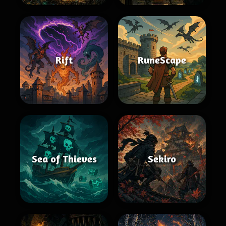
Rift
RuneScape
Sea of Thieves
Sekiro