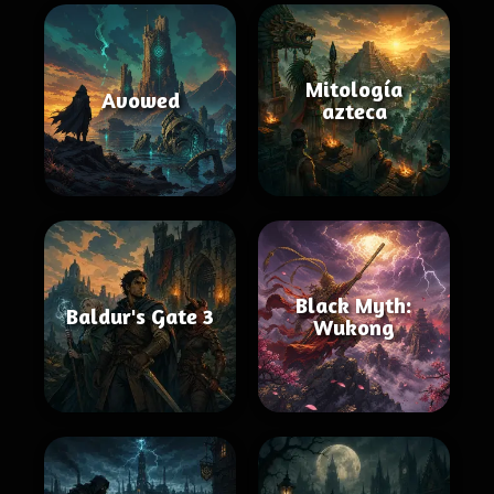
Mitología
Avowed
azteca
Black Myth:
Baldur's Gate 3
Wukong