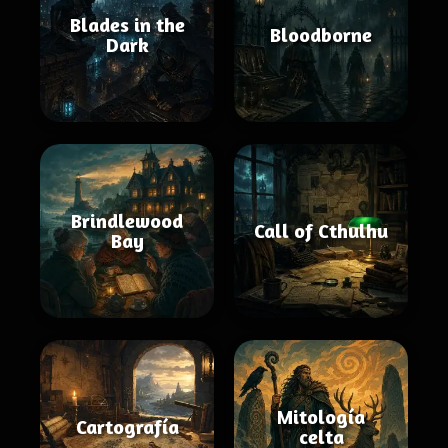
Blades in the
Bloodborne
Dark
Brindlewood
Call of Cthulhu
Bay
Mitología
Cartografía
celta