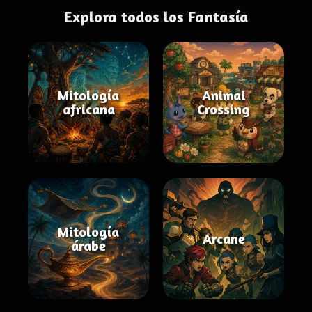
Explora todos los Fantasía
Mitología
Animal
africana
Crossing
Mitología
Arcane
árabe