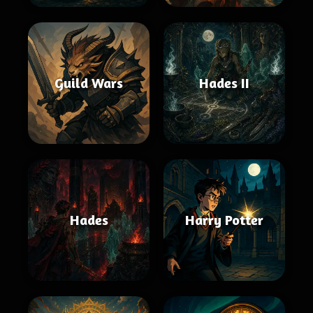
Guild Wars
Hades II
Hades
Harry Potter