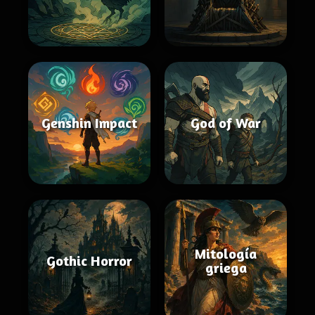
Genshin Impact
God of War
Mitología
Gothic Horror
griega