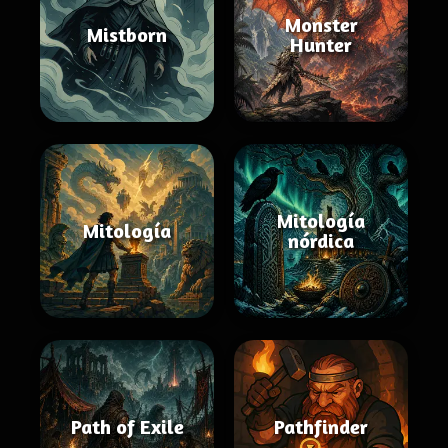
Monster
Mistborn
Hunter
Mitología
Mitología
nórdica
Path of Exile
Pathfinder