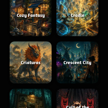
Cozy Fantasy
Cradle
Criaturas
Crescent City
Cult of the