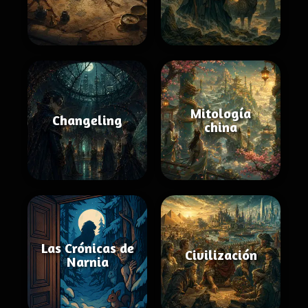
Mitología
Changeling
china
Las Crónicas de
Civilización
Narnia