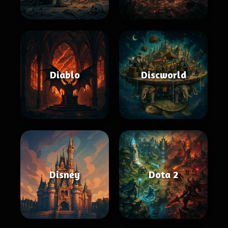
Diablo
Discworld
Disney
Dota 2