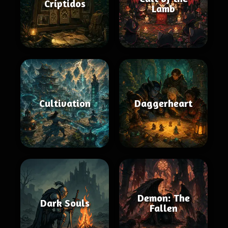
Críptidos
Lamb
Cultivation
Daggerheart
Demon: The
Dark Souls
Fallen