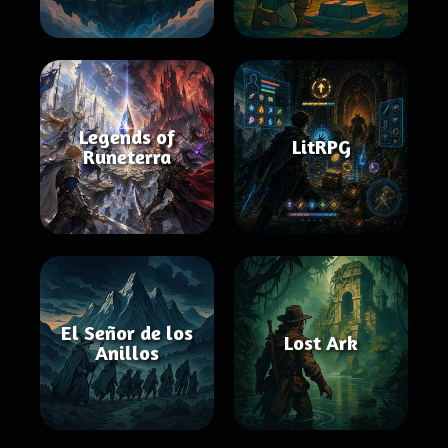
Legends of
LitRPG
Runeterra
El Señor de los
Lost Ark
Anillos