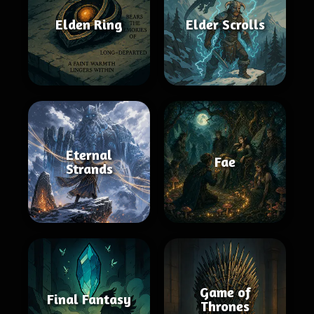
Elden Ring
Elder Scrolls
Eternal
Fae
Strands
Game of
Final Fantasy
Thrones