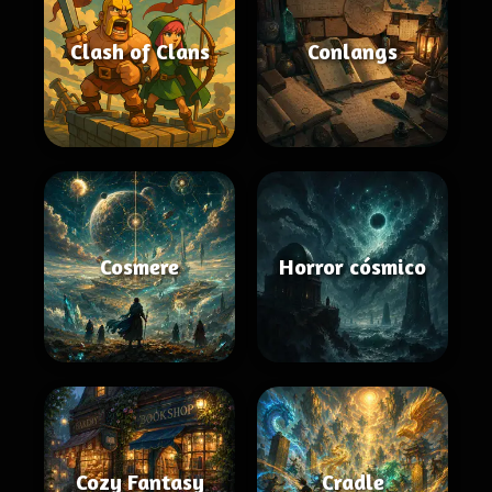
Clash of Clans
Conlangs
Cosmere
Horror cósmico
Cozy Fantasy
Cradle