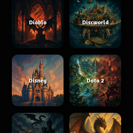
Diablo
Discworld
Disney
Dota 2