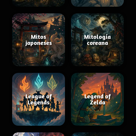
Mitos
Mitología
japoneses
coreana
League of
Legend of
Legends
Zelda