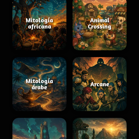
Mitología
Animal
africana
Crossing
Mitología
Arcane
árabe