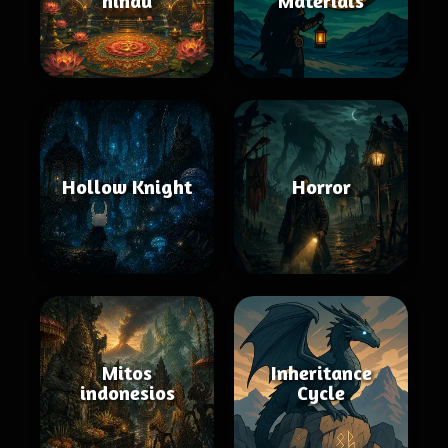
hindú
Materials
Hollow Knight
Horror
Mitos
Inheritance
indonesios
Cycle