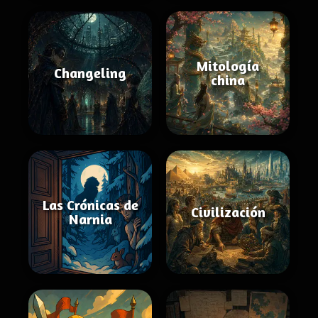
Mitología
Changeling
china
Las Crónicas de
Civilización
Narnia