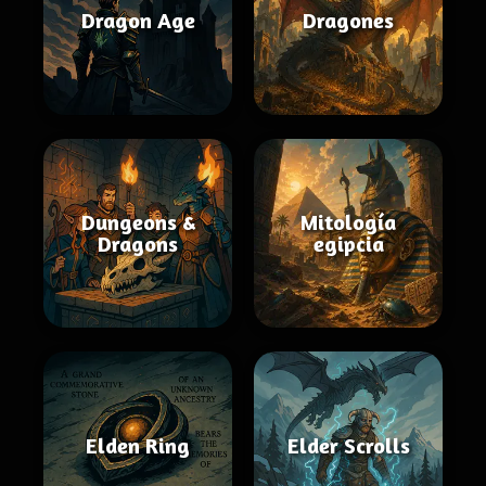
Dragon Age
Dragones
Dungeons &
Mitología
Dragons
egipcia
Elden Ring
Elder Scrolls