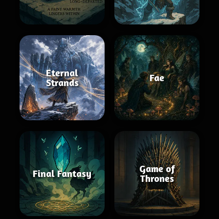
Eternal
Fae
Strands
Game of
Final Fantasy
Thrones