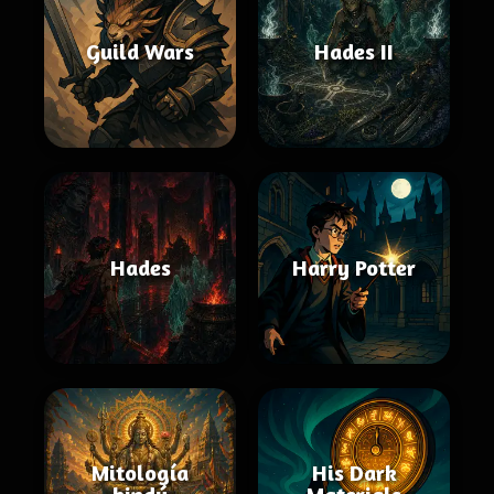
Guild Wars
Hades II
Hades
Harry Potter
Mitología
His Dark