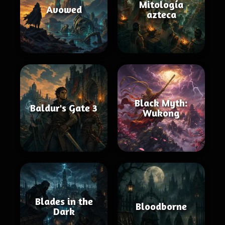
Mitología
Avowed
azteca
Black Myth:
Baldur's Gate 3
Wukong
Blades in the
Bloodborne
Dark