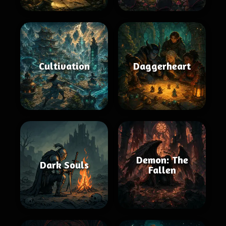
Cultivation
Daggerheart
Demon: The
Dark Souls
Fallen