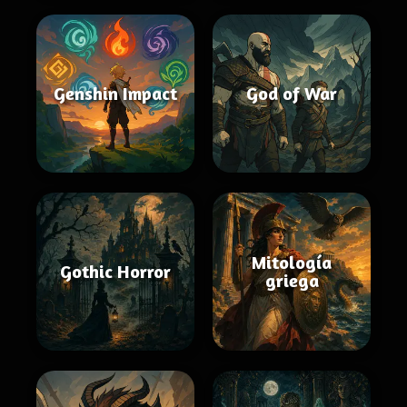
Genshin Impact
God of War
Mitología
Gothic Horror
griega