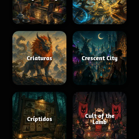
Criaturas
Crescent City
Cult of the
Críptidos
Lamb