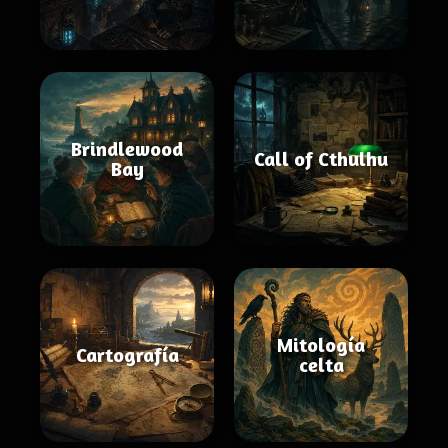
Brindlewood
Call of Cthulhu
Bay
Mitología
Cartografía
celta