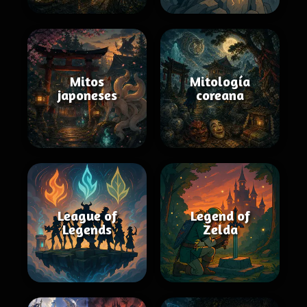
Mitos
Mitología
japoneses
coreana
League of
Legend of
Legends
Zelda