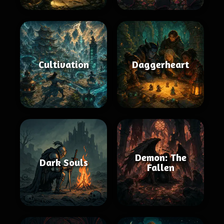
Cultivation
Daggerheart
Demon: The
Dark Souls
Fallen