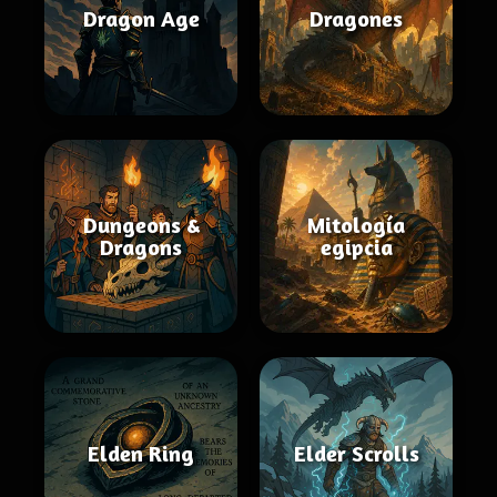
Dragon Age
Dragones
Dungeons &
Mitología
Dragons
egipcia
Elden Ring
Elder Scrolls