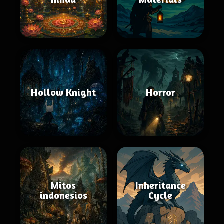
Hollow Knight
Horror
Mitos
Inheritance
indonesios
Cycle