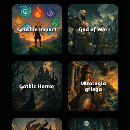
Genshin Impact
God of War
Mitología
Gothic Horror
griega