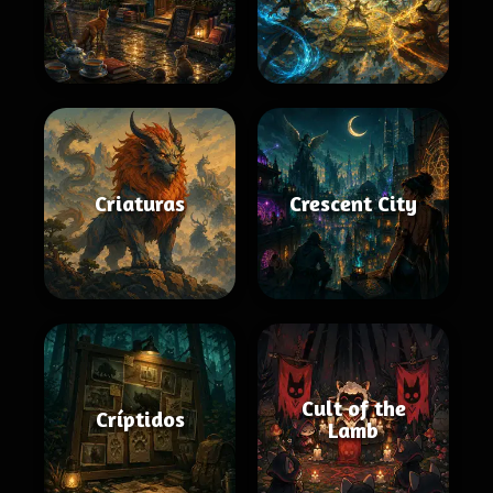
Criaturas
Crescent City
Cult of the
Críptidos
Lamb