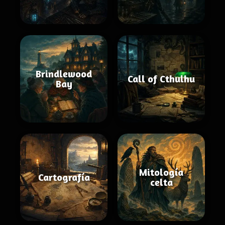
Brindlewood
Call of Cthulhu
Bay
Mitología
Cartografía
celta