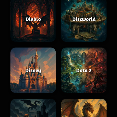
Diablo
Discworld
Disney
Dota 2