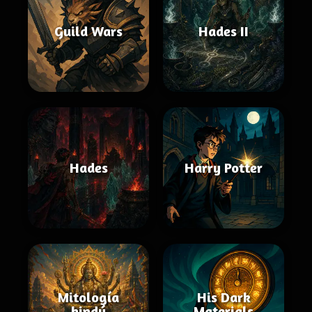
Guild Wars
Hades II
Hades
Harry Potter
Mitología
His Dark
hindú
Materials