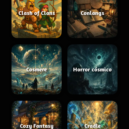
Clash of Clans
Conlangs
Cosmere
Horror cósmico
Cozy Fantasy
Cradle