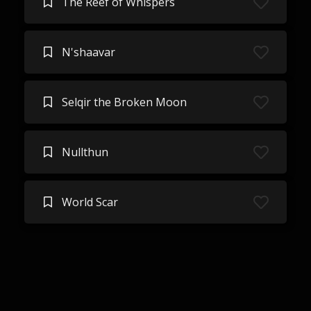
The Reef of Whispers
N'shaavar
Selqir the Broken Moon
Nullthun
World Scar