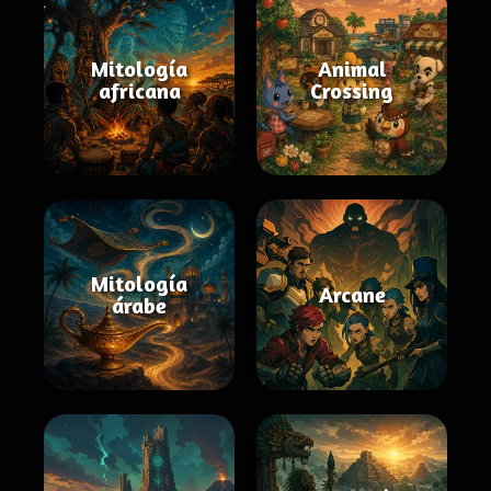
Mitología
Animal
africana
Crossing
Mitología
Arcane
árabe