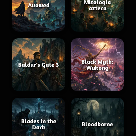
Mitología
Avowed
azteca
Black Myth:
Baldur's Gate 3
Wukong
Blades in the
Bloodborne
Dark