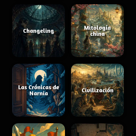
Mitología
Changeling
china
Las Crónicas de
Civilización
Narnia