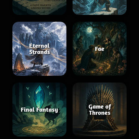
Eternal
Fae
Strands
Game of
Final Fantasy
Thrones