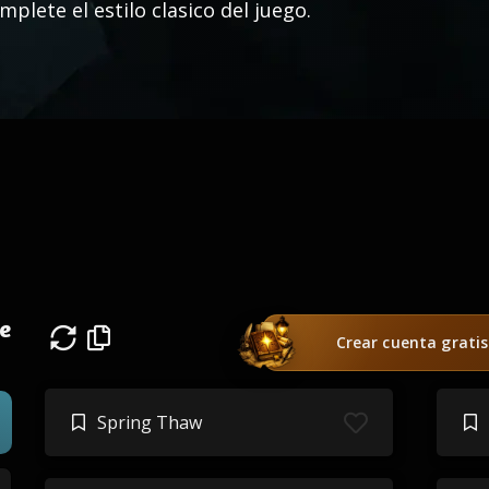
mplete el estilo clasico del juego.
e
Crear cuenta gratis
Spring Thaw