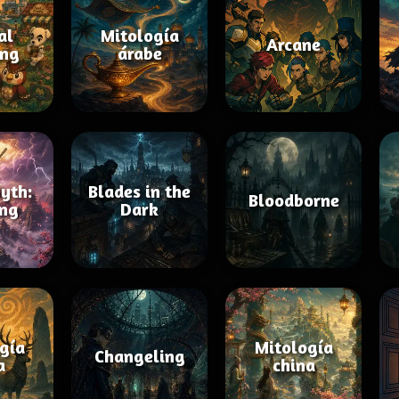
al
Mitología
Arcane
ing
árabe
yth:
Blades in the
Bloodborne
ng
Dark
gía
Mitología
Changeling
a
china