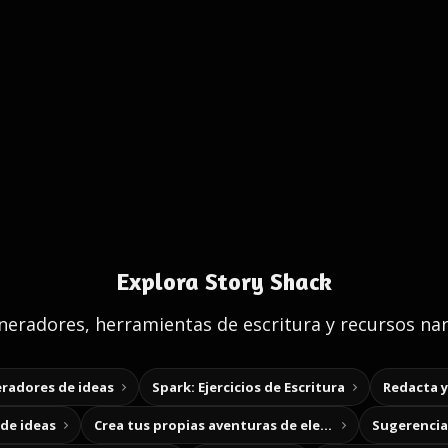
Explora Story Shack
eradores, herramientas de escritura y recursos nar
radores de ideas
Spark: Ejercicios de Escritura
Redacta 
de ideas
Crea tus propias aventuras de elección
Sugerencias