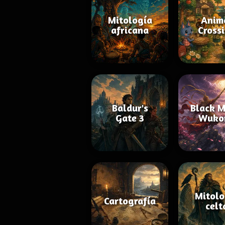
Mitología
Anim
africana
Cross
Baldur's
Black M
Gate 3
Wuko
Mitolo
Cartografía
celt