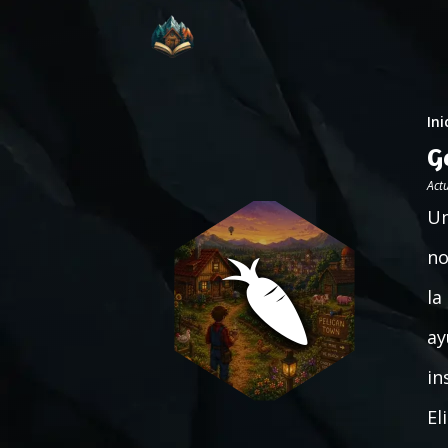
Ini
G
Act
Un
no
la
ay
in
El