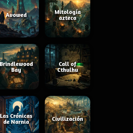
Mitología
Avowed
azteca
Brindlewood
Call of
Bay
Cthulhu
Las Crónicas
Civilización
de Narnia