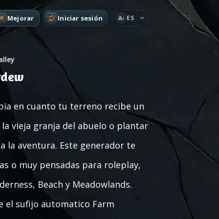
Mejorar
Iniciar sesión
ES
A
alley
rdew
pia en cuanto tu terreno recibe un
a vieja granja del abuelo o plantar
da la aventura. Este generador te
das o muy pensadas para roleplay,
Wilderness, Beach y Meadowlands.
ue el sufijo automatico Farm