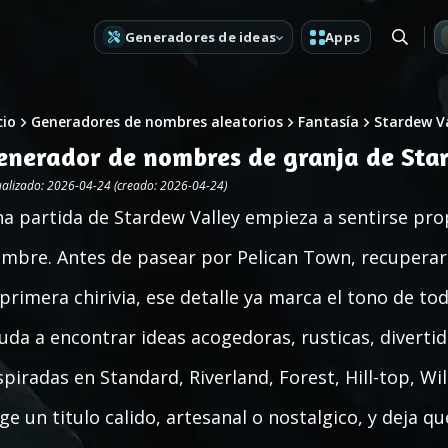
Generadores de ideas
Apps
cio
Generadores de nombres aleatorios
Fantasía
Stardew V
enerador de nombres de granja de Sta
ualizado: 2026-04-24 (creado: 2026-04-24)
a partida de Stardew Valley empieza a sentirse pro
mbre. Antes de pasear por Pelican Town, recuperar l
 primera chirivia, ese detalle ya marca el tono de to
uda a encontrar ideas acogedoras, rusticas, diverti
spiradas en Standard, Riverland, Forest, Hill-top, 
ige un titulo calido, artesanal o nostalgico, y deja q