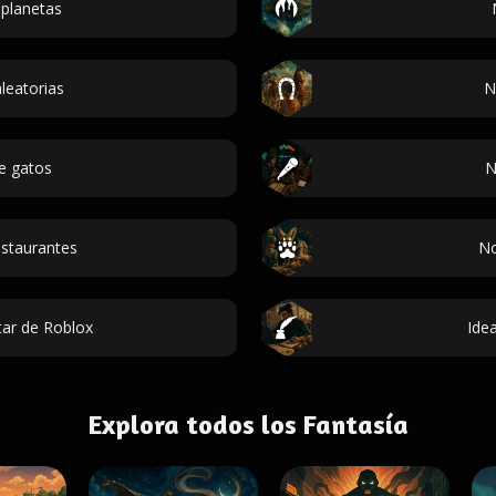
planetas
leatorias
N
e gatos
N
staurantes
No
ar de Roblox
Ide
Explora todos los Fantasía