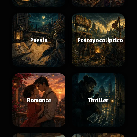
Poesía
Postapocalíptico
Romance
Thriller