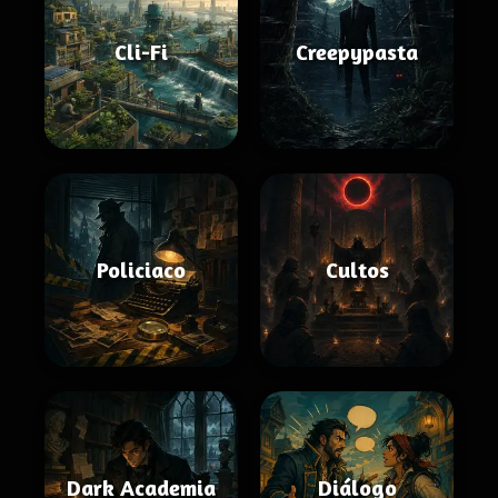
Cli-Fi
Creepypasta
Policiaco
Cultos
Dark Academia
Diálogo