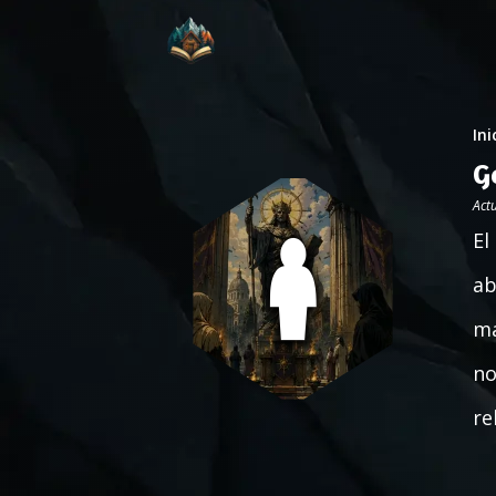
Ini
G
Act
El
ab
má
no
re