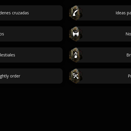
rdenes cruzadas
Ideas p
os
No
estiales
Br
htly order
P