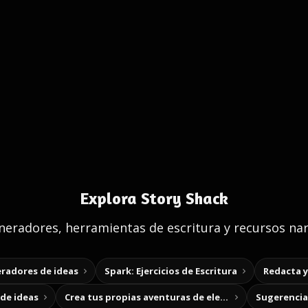
Explora Story Shack
eradores, herramientas de escritura y recursos nar
radores de ideas
Spark: Ejercicios de Escritura
Redacta 
de ideas
Crea tus propias aventuras de elección
Sugerencias