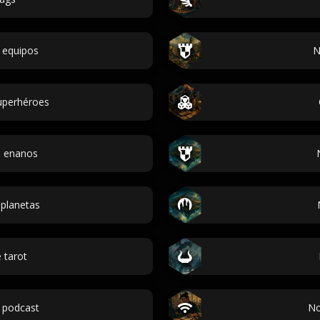
 equipos
N
uperhéroes
 enanos
planetas
 tarot
 podcast
No