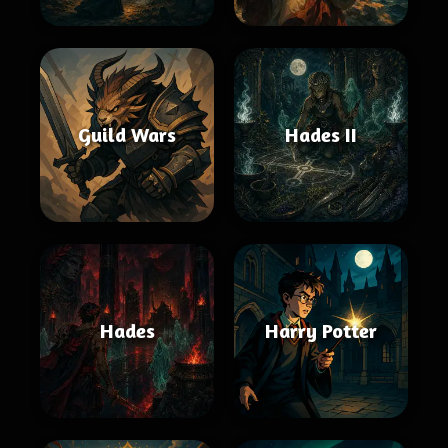
Guild Wars
Hades II
Hades
Harry Potter