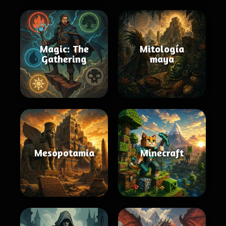
Magic: The
Mitología
Gathering
maya
Mesopotamia
Minecraft