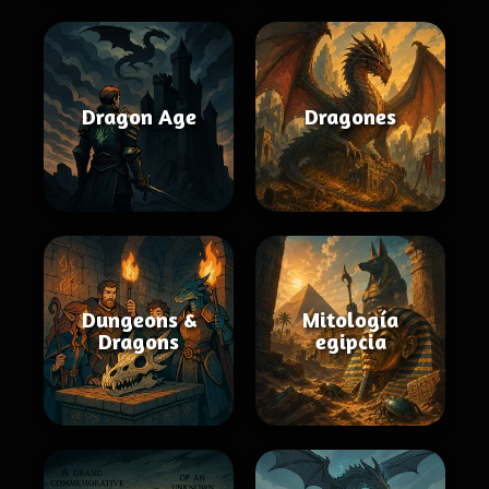
Dragon Age
Dragones
Dungeons &
Mitología
Dragons
egipcia