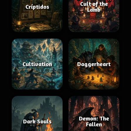
Cult of the
Críptidos
Lamb
Cultivation
Daggerheart
Demon: The
Dark Souls
Fallen