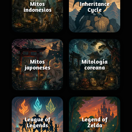
Mitos
Inheritance
indonesios
Cycle
Mitos
Mitología
japoneses
coreana
League of
Legend of
Legends
Zelda