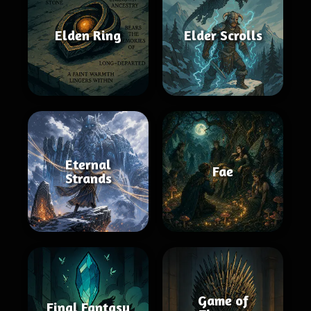
Elden Ring
Elder Scrolls
Eternal
Fae
Strands
Game of
Final Fantasy