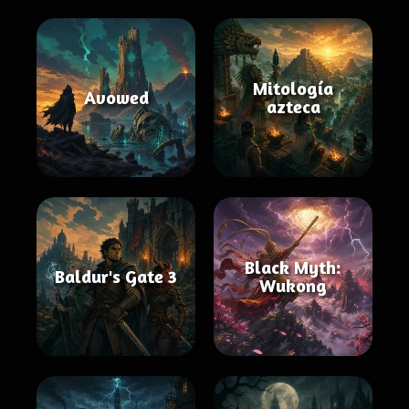
Mitología
Avowed
azteca
Black Myth:
Baldur's Gate 3
Wukong