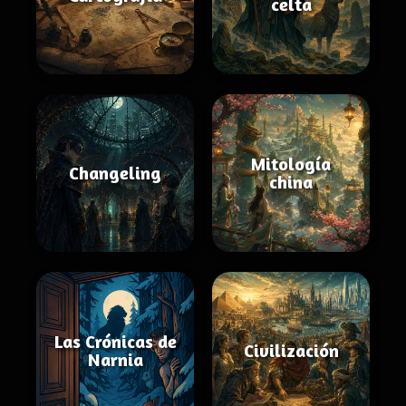
celta
Mitología
Changeling
china
Las Crónicas de
Civilización
Narnia