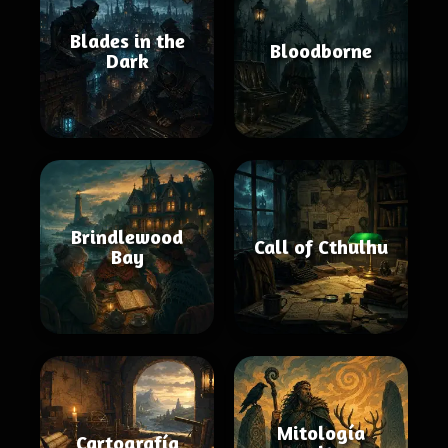
Blades in the
Bloodborne
Dark
Brindlewood
Call of Cthulhu
Bay
Mitología
Cartografía