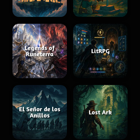
Legends of
LitRPG
Runeterra
El Señor de los
Lost Ark
Anillos