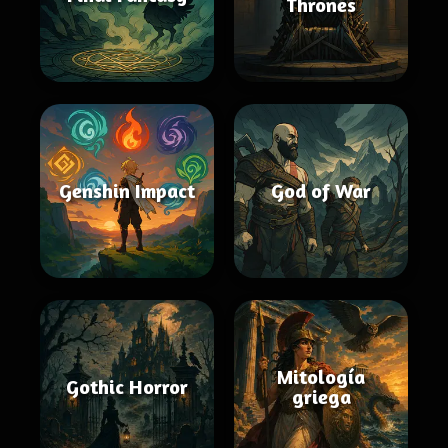
Thrones
Genshin Impact
God of War
Mitología
Gothic Horror
griega