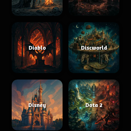
Diablo
Discworld
Disney
Dota 2