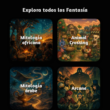
Explora todos los Fantasía
Mitología
Animal
africana
Crossing
Mitología
Arcane
árabe