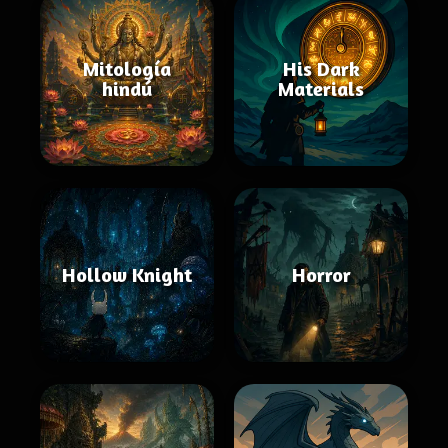
Mitología
His Dark
hindú
Materials
Hollow Knight
Horror