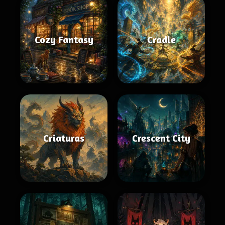
Cozy Fantasy
Cradle
Criaturas
Crescent City