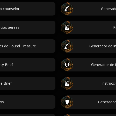
p counselor
Generado
cias aéreas
P
es de Found Treasure
Generador de in
ty Brief
Generador de i
e Brief
Instrucc
jos
Generador 