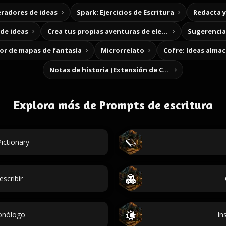
radores de ideas
Spark: Ejercicios de Escritura
Redacta 
de ideas
Crea tus propias aventuras de elección
Sugerencias
r de mapas de fantasía
Microrrelato
Cofre: Ideas alma
Notas de historia (Extensión de Chrome)
Explora más de Prompts de escritura
ictionary
escribir
onólogo
In