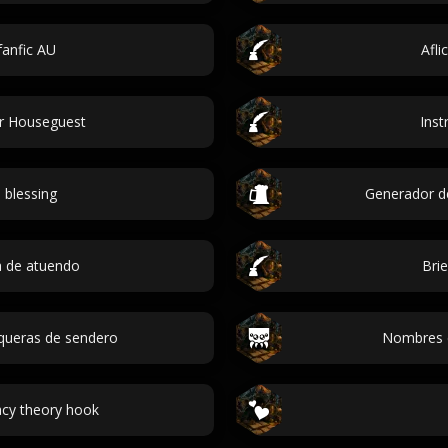
anfic AU
Afli
er Houseguest
Inst
 blessing
Generador d
a de atuendo
Bri
queras de sendero
Nombres d
acy theory hook