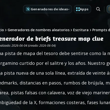
Generadores de ideas
Apps
cio
Generadores de nombres aleatorios
Escritura
Prompts d
enerador de briefs treasure map clue
ualizado: 2026-06-04 (creado: 2026-06-04)
a pista de mapa del tesoro debe sentirse como la 
rgamino curtido por el salitre y los años. Nuestro g
a pista nueva de una sola línea, extraída de veinte á
ndmarks, distancias en pasos, rumbos de brújula, ma
rea, pistas falsas con calavera, voz de viejo marin
bigüedad de la X, formaciones costeras, fases lunar