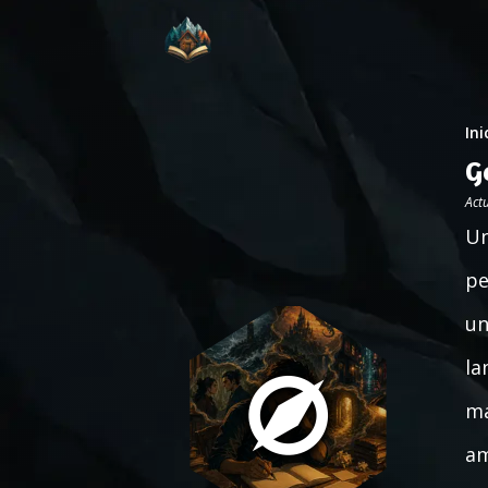
Ini
G
Act
Un
pe
un
la
ma
am