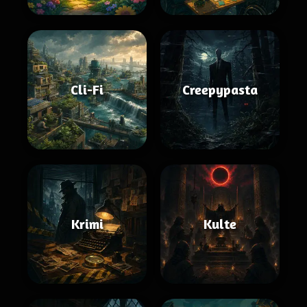
Cli-Fi
Creepypasta
Krimi
Kulte