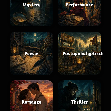
Mystery
Performance
Poesie
Postapokalyptisch
Romanze
Thriller