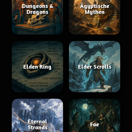
Dungeons &
Ägyptische
Dragons
Mythen
Elden Ring
Elder Scrolls
Eternal
Fae
Strands