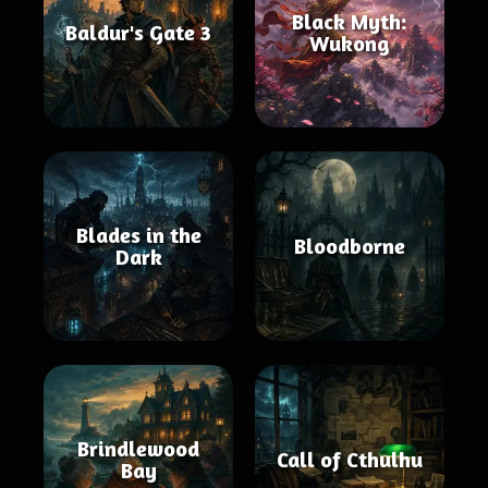
Black Myth:
Baldur's Gate 3
Wukong
Blades in the
Bloodborne
Dark
Brindlewood
Call of Cthulhu
Bay