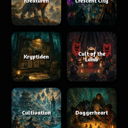
Kreaturen
Crescent City
Cult of the
Kryptiden
Lamb
Cultivation
Daggerheart