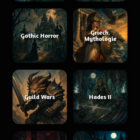
Griech.
Gothic Horror
Mythologie
Guild Wars
Hades II