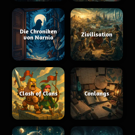
Die Chroniken
Zivilisation
von Narnia
Clash of Clans
Conlangs