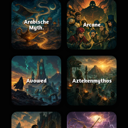
Arabische
Arcane
Myth.
Avowed
Aztekenmythos