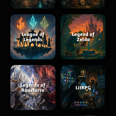
League of
Legend of
Legends
Zelda
Legends of
LitRPG
Runeterra