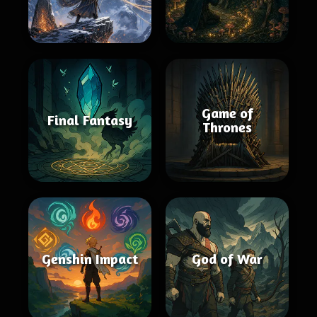
Game of
Final Fantasy
Thrones
Genshin Impact
God of War