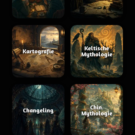
Keltische
Kartografie
Mythologie
Chin.
Changeling
Mythologie