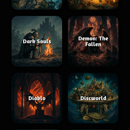
Demon: The
Dark Souls
Fallen
Diablo
Discworld