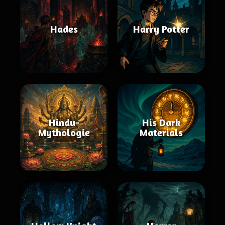
Hades
Harry Potter
Hindu-
His Dark
Mythologie
Materials