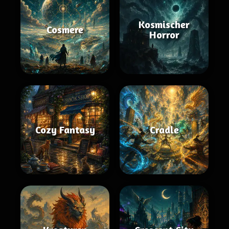
Kosmischer
Cosmere
Horror
Cozy Fantasy
Cradle