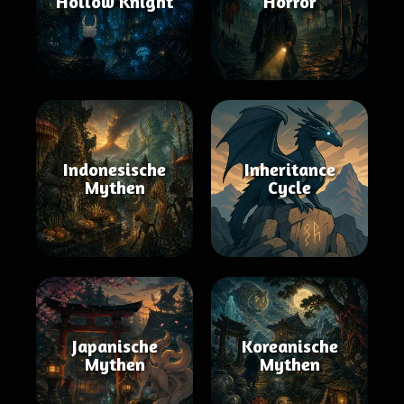
Hollow Knight
Horror
Indonesische
Inheritance
Mythen
Cycle
Japanische
Koreanische
Mythen
Mythen