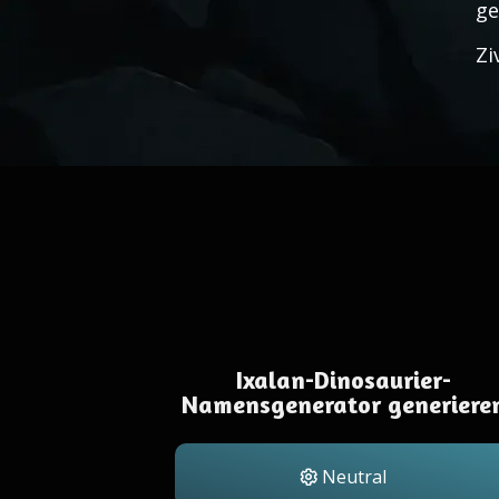
ge
Zi
Ixalan-Dinosaurier-
Namensgenerator generiere
Neutral