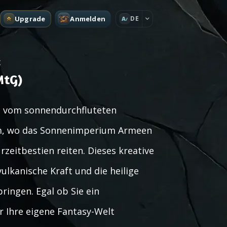
Upgrade
Anmelden
DE
A
g
MtG)
rt vom sonnendurchfluteten
um, wo das Sonnenimperium Armeen
zeitbestien reiten. Dieses kreative
lkanische Kraft und die heilige
ringen. Egal ob Sie ein
r Ihre eigene Fantasy-Welt