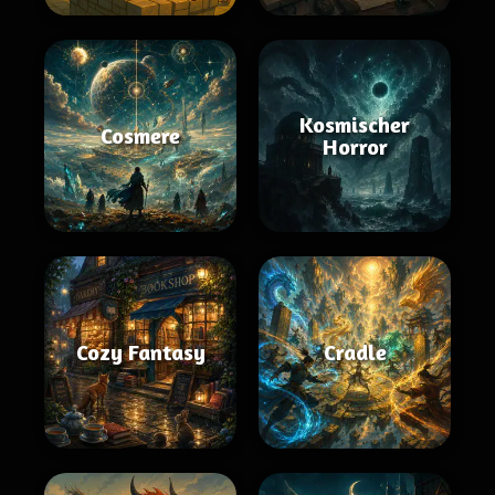
Kosmischer
Cosmere
Horror
Cozy Fantasy
Cradle