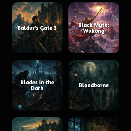
Black Myth:
Baldur's Gate 3
Wukong
Blades in the
Bloodborne
Dark