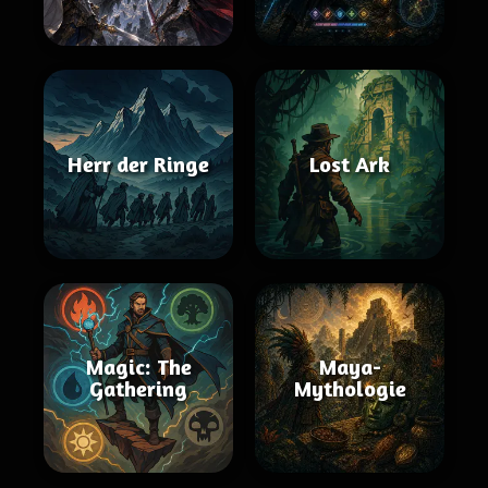
Herr der Ringe
Lost Ark
Magic: The
Maya-
Gathering
Mythologie