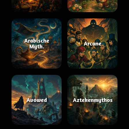
Arabische
Arcane
Myth.
Avowed
Aztekenmythos