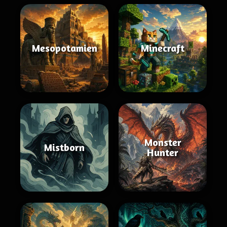
Mesopotamien
Minecraft
Monster
Mistborn
Hunter