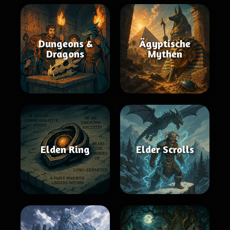
Dungeons &
Ägyptische
Dragons
Mythen
Elden Ring
Elder Scrolls