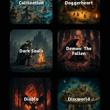
Cultivation
Daggerheart
Demon: The
Dark Souls
Fallen
Diablo
Discworld