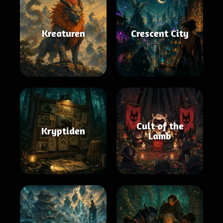
Kreaturen
Crescent City
Cult of the
Kryptiden
Lamb