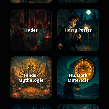
Hades
Harry Potter
Hindu-
His Dark
Mythologie
Materials