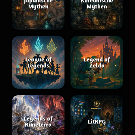
Japanische
Koreanische
Mythen
Mythen
League of
Legend of
Legends
Zelda
Legends of
LitRPG
Runeterra