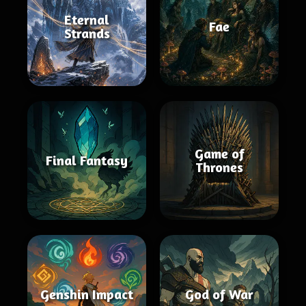
Eternal
Fae
Strands
Game of
Final Fantasy
Thrones
Genshin Impact
God of War