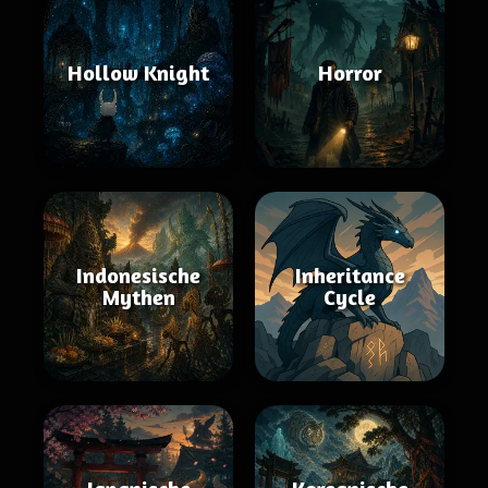
Hollow Knight
Horror
Indonesische
Inheritance
Mythen
Cycle