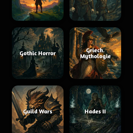
Griech.
Gothic Horror
Mythologie
Guild Wars
Hades II