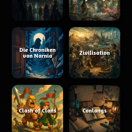
Die Chroniken
Zivilisation
von Narnia
Clash of Clans
Conlangs