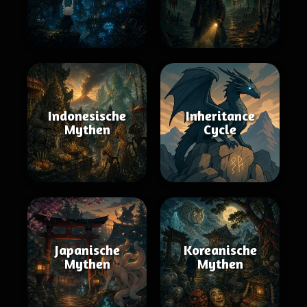
Indonesische
Inheritance
Mythen
Cycle
Japanische
Koreanische
Mythen
Mythen