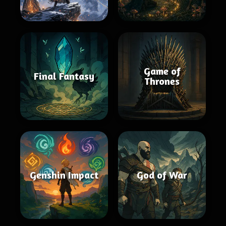
Game of
Final Fantasy
Thrones
Genshin Impact
God of War