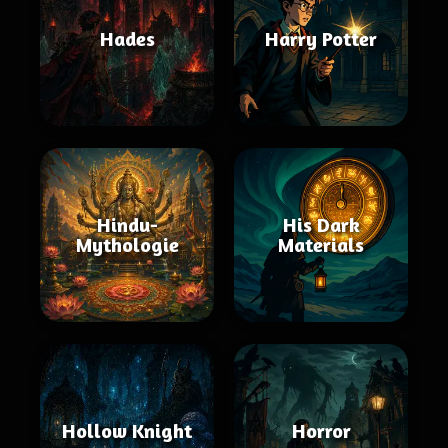
Hades
Harry Potter
Hindu-
His Dark
Mythologie
Materials
Hollow Knight
Horror