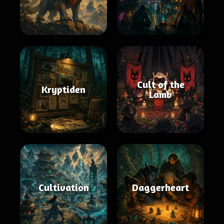
Cult of the
Kryptiden
Lamb
Cultivation
Daggerheart