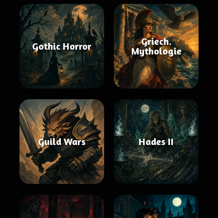
Griech.
Gothic Horror
Mythologie
Guild Wars
Hades II