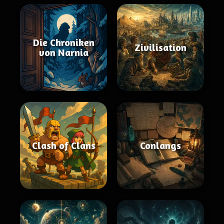
Die Chroniken
Zivilisation
von Narnia
Clash of Clans
Conlangs