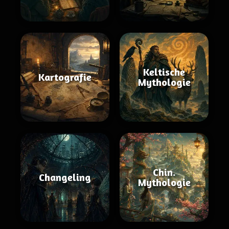
Keltische
Kartografie
Mythologie
Chin.
Changeling
Mythologie