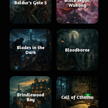
Black Myth:
Baldur's Gate 3
Wukong
Blades in the
Bloodborne
Dark
Brindlewood
Call of Cthulhu
Bay