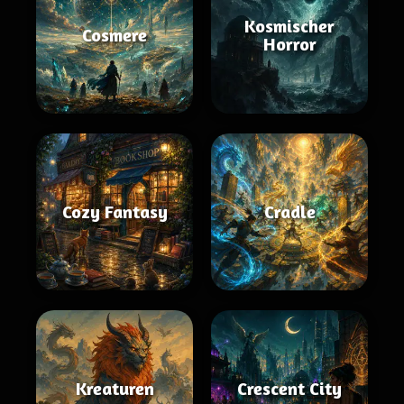
Kosmischer
Cosmere
Horror
Cozy Fantasy
Cradle
Kreaturen
Crescent City