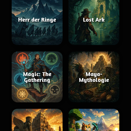
Herr der Ringe
Lost Ark
Magic: The
Maya-
Gathering
Mythologie