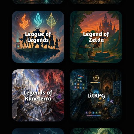
League of
Legend of
Legends
Zelda
Legends of
LitRPG
Runeterra