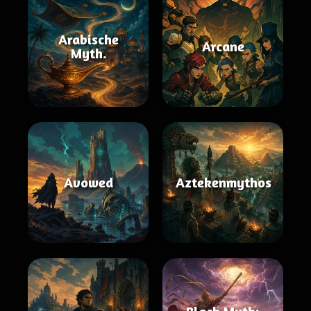
Arabische
Arcane
Myth.
Avowed
Aztekenmythos