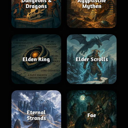
Dungeons &
Ägyptische
Dragons
Mythen
Elden Ring
Elder Scrolls
Eternal
Fae
Strands