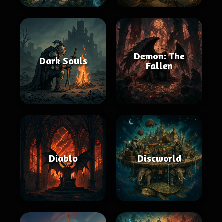
Demon: The
Dark Souls
Fallen
Diablo
Discworld