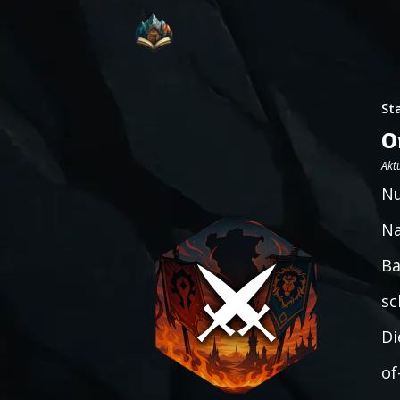
St
O
Aktu
Nu
Na
Ba
sc
Di
of