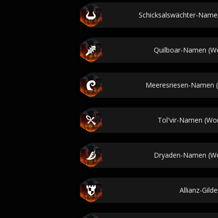
Schicksalswächter-Namen
Quilboar-Namen (Wor
Meeresriesen-Namen (
Tol'vir-Namen (Wor
Dryaden-Namen (Wor
Allianz-Gil