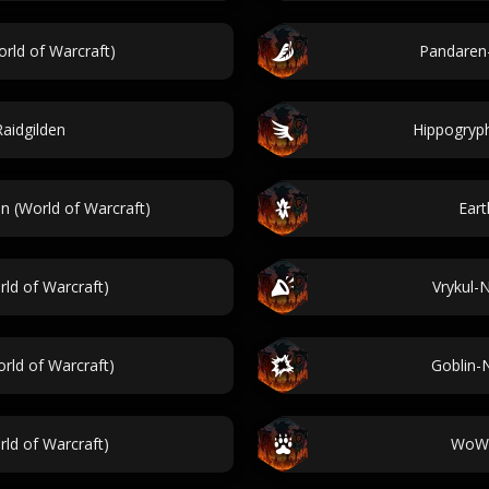
ld of Warcraft)
Pandaren
aidgilden
Hippogryp
 (World of Warcraft)
Ear
ld of Warcraft)
Vrykul-
ld of Warcraft)
Goblin-
ld of Warcraft)
WoW 