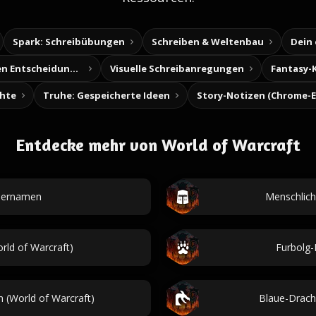
Spark: Schreibübungen
Schreiben & Weltenbau
Dein
Baue deine eigenen Entscheidungsabenteuer
Visuelle Schreibanregungen
Fantasy-
chte
Truhe: Gespeicherte Ideen
Entdecke mehr von World of Warcraft
tiernamen
Menschlich
ld of Warcraft)
Furbolg-
(World of Warcraft)
Blaue-Drach