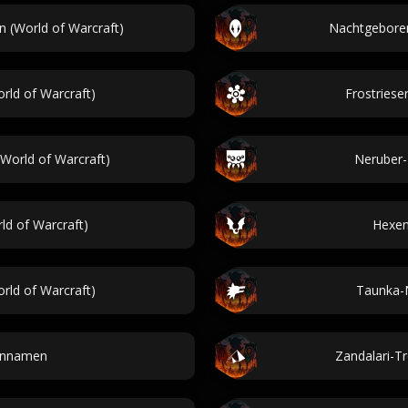
 (World of Warcraft)
Nachtgeboren
ld of Warcraft)
Frostriese
World of Warcraft)
Neruber-
ld of Warcraft)
Hexen
ld of Warcraft)
Taunka-
dennamen
Zandalari-T