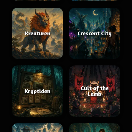
Kreaturen
Crescent City
Cult of the
Kryptiden
Lamb