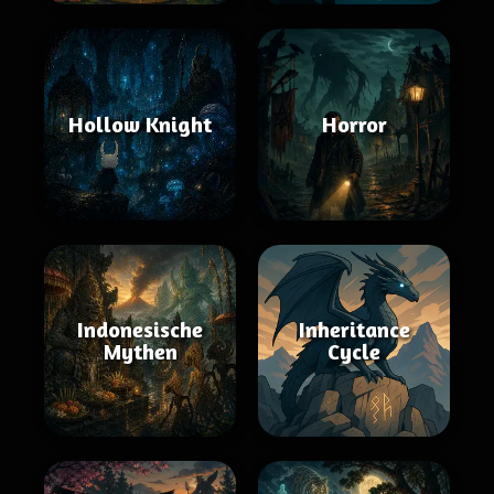
Hollow Knight
Horror
Indonesische
Inheritance
Mythen
Cycle