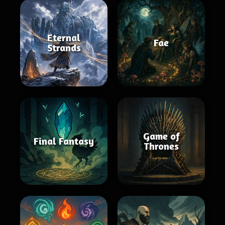
Eternal
Fae
Strands
Game of
Final Fantasy
Thrones