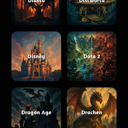
Diablo
Discworld
Disney
Dota 2
Dragon Age
Drachen