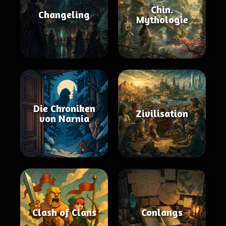
Chin.
Changeling
Mythologie
Die Chroniken
Zivilisation
von Narnia
Clash of Clans
Conlangs