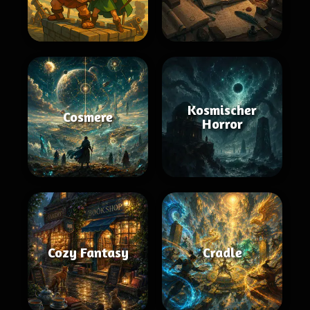
Kosmischer
Cosmere
Horror
Cozy Fantasy
Cradle