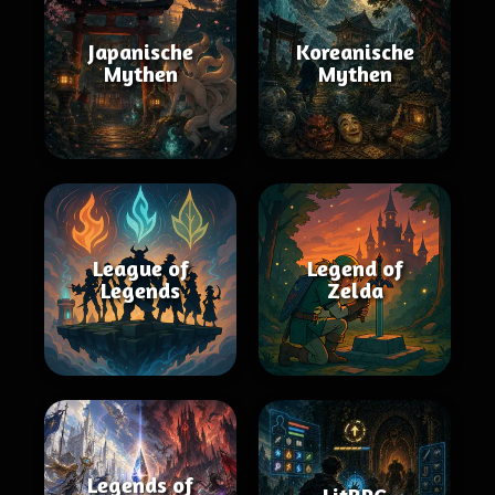
Japanische
Koreanische
Mythen
Mythen
League of
Legend of
Legends
Zelda
Legends of