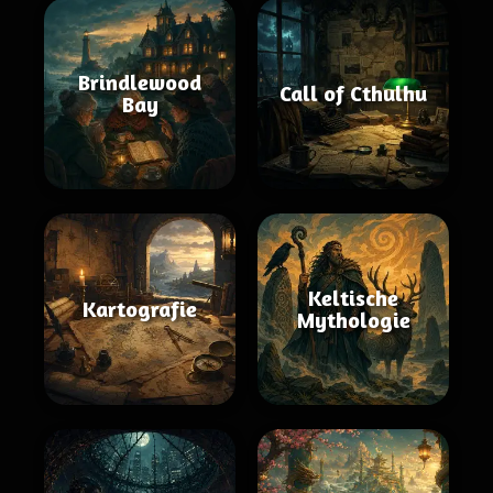
Brindlewood
Call of Cthulhu
Bay
Keltische
Kartografie
Mythologie