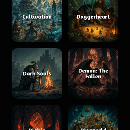
Cultivation
Daggerheart
Demon: The
Dark Souls
Fallen