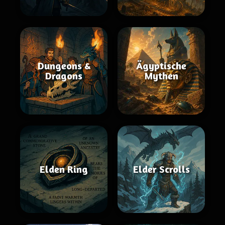
Dungeons &
Ägyptische
Dragons
Mythen
Elden Ring
Elder Scrolls