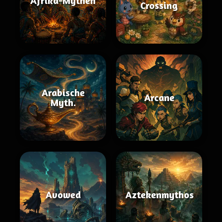
Afrika-Mythen
Crossing
Arabische
Arcane
Myth.
Avowed
Aztekenmythos