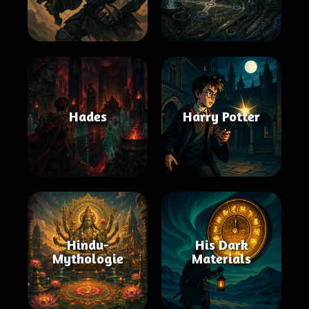
Hades
Harry Potter
Hindu-
His Dark
Mythologie
Materials