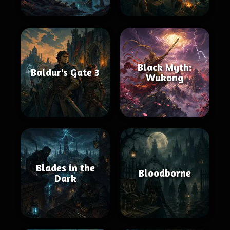
Black Myth:
Baldur's Gate 3
Wukong
Blades in the
Bloodborne
Dark