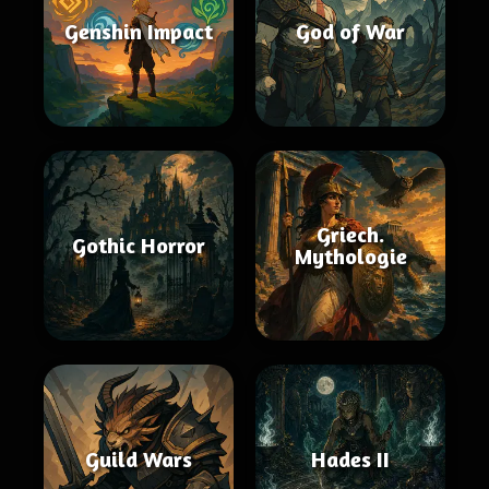
Genshin Impact
God of War
Griech.
Gothic Horror
Mythologie
Guild Wars
Hades II