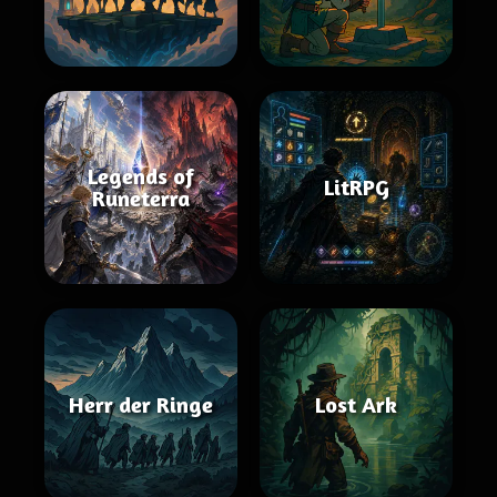
Legends of
LitRPG
Runeterra
Herr der Ringe
Lost Ark