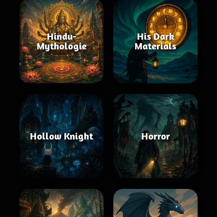
Hindu-
His Dark
Mythologie
Materials
Hollow Knight
Horror