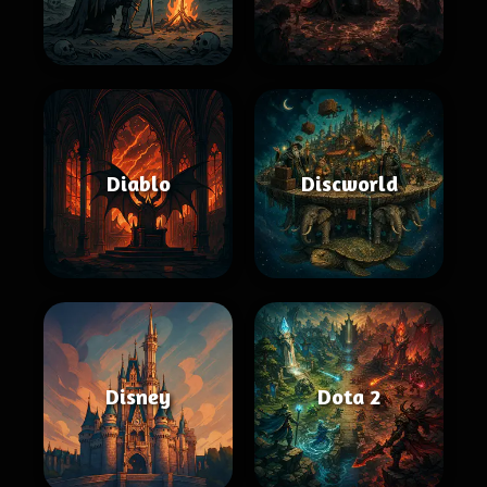
Diablo
Discworld
Disney
Dota 2