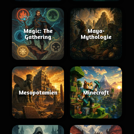
Magic: The
Maya-
Gathering
Mythologie
Mesopotamien
Minecraft