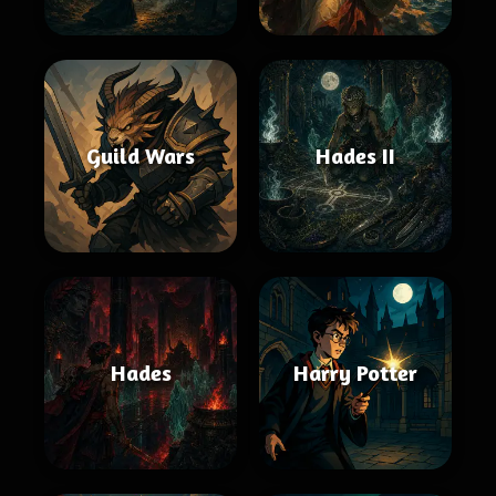
Guild Wars
Hades II
Hades
Harry Potter