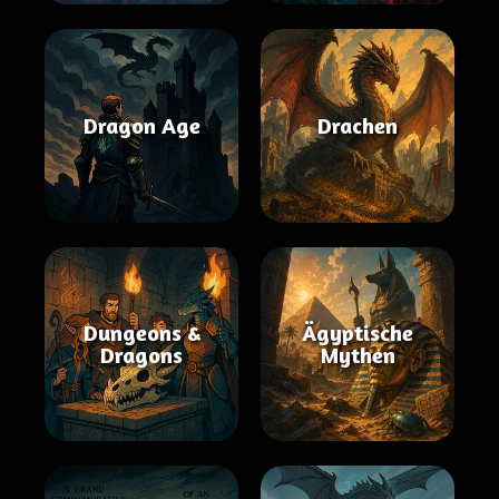
Dragon Age
Drachen
Dungeons &
Ägyptische
Dragons
Mythen