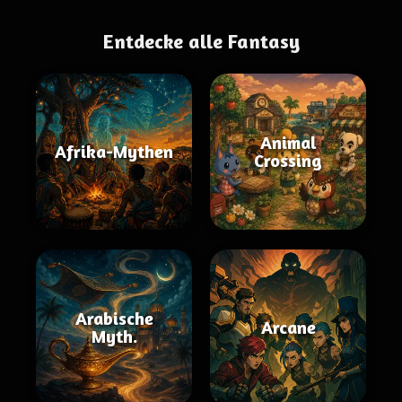
Entdecke alle Fantasy
Animal
Afrika-Mythen
Crossing
Arabische
Arcane
Myth.