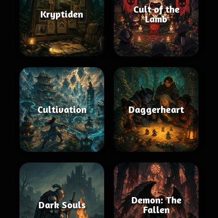
Cult of the
Kryptiden
Lamb
Cultivation
Daggerheart
Demon: The
Dark Souls
Fallen