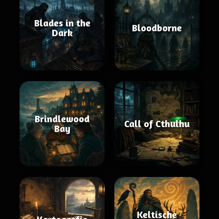
Blades in the
Bloodborne
Dark
Brindlewood
Call of Cthulhu
Bay
Keltische