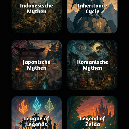
Indonesische
Inheritance
Mythen
Cycle
Japanische
Koreanische
Mythen
Mythen
League of
Legend of
Legends
Zelda