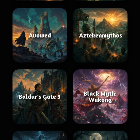
Avowed
Aztekenmythos
Black Myth:
Baldur's Gate 3
Wukong