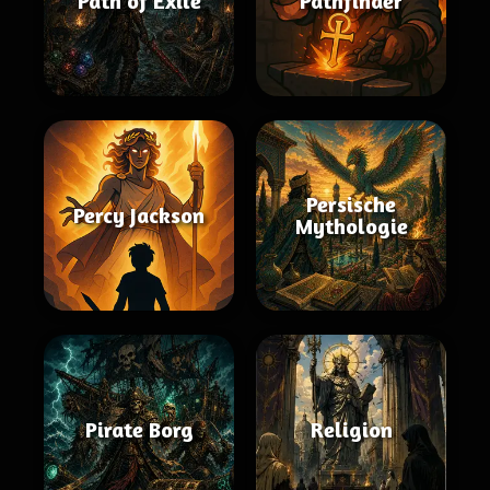
Path of Exile
Pathfinder
Persische
Percy Jackson
Mythologie
Pirate Borg
Religion