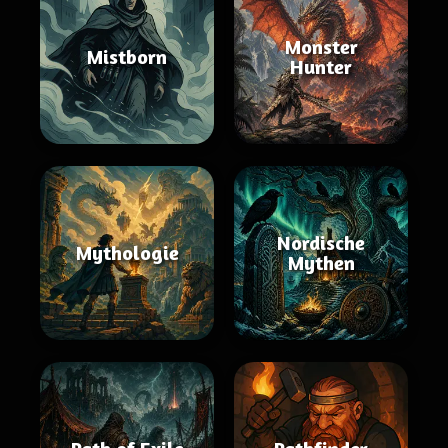
Monster
Mistborn
Hunter
Nordische
Mythologie
Mythen