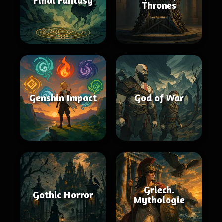
Final Fantasy
Thrones
Genshin Impact
God of War
Griech.
Gothic Horror
Mythologie