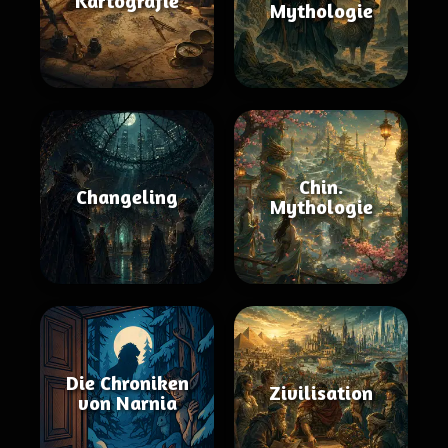
Kartografie
Mythologie
Chin.
Changeling
Mythologie
Die Chroniken
Zivilisation
von Narnia