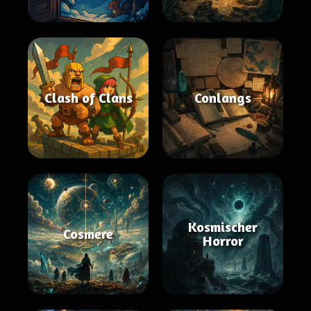
Clash of Clans
Conlangs
Kosmischer
Cosmere
Horror