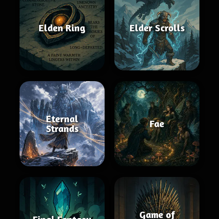
Elden Ring
Elder Scrolls
Eternal
Fae
Strands
Game of