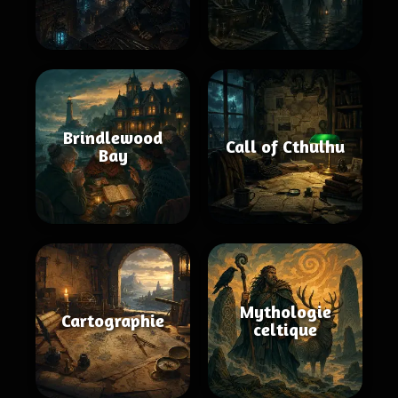
Brindlewood
Call of Cthulhu
Bay
Mythologie
Cartographie
celtique