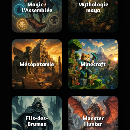
Magic :
Mythologie
l’Assemblée
maya
Mésopotamie
Minecraft
Fils-des-
Monster
Brumes
Hunter