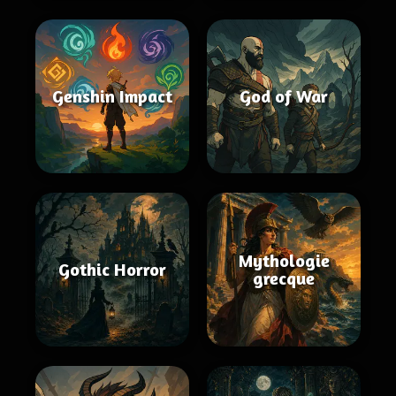
Genshin Impact
God of War
Mythologie
Gothic Horror
grecque