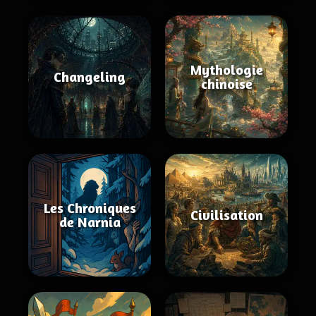
Mythologie
Changeling
chinoise
Les Chroniques
Civilisation
de Narnia