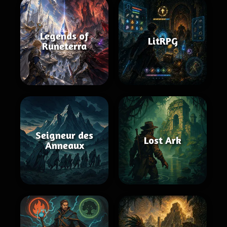
Legends of
LitRPG
Runeterra
Seigneur des
Lost Ark
Anneaux