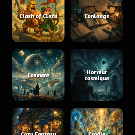
Clash of Clans
Conlangs
Horreur
Cosmere
cosmique
Cozy Fantasy
Cradle