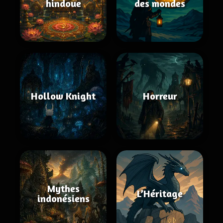
hindoue
des mondes
Hollow Knight
Horreur
Mythes
L’Héritage
indonésiens