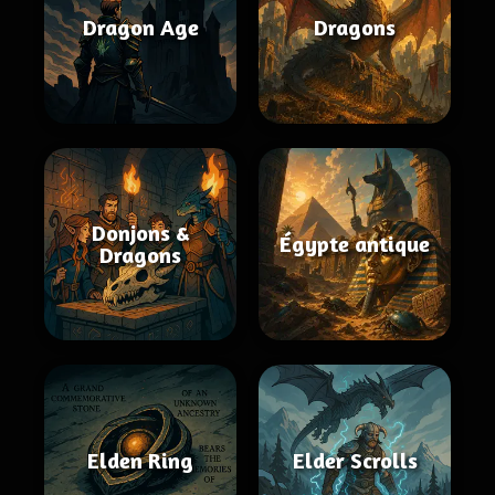
Dragon Age
Dragons
Donjons &
Égypte antique
Dragons
Elden Ring
Elder Scrolls