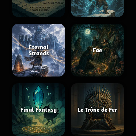
Eternal
Fae
Strands
Final Fantasy
Le Trône de Fer