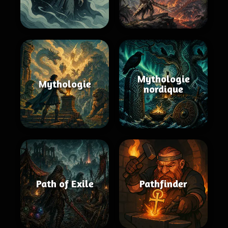
Mythologie
Mythologie
nordique
Path of Exile
Pathfinder