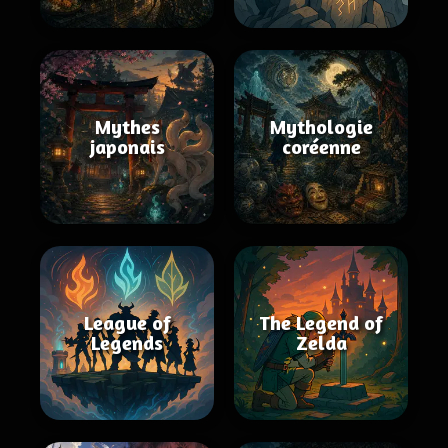
Mythes
Mythologie
japonais
coréenne
League of
The Legend of
Legends
Zelda