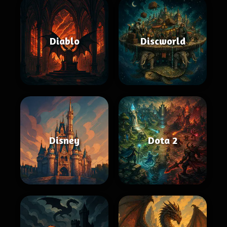
Diablo
Discworld
Disney
Dota 2