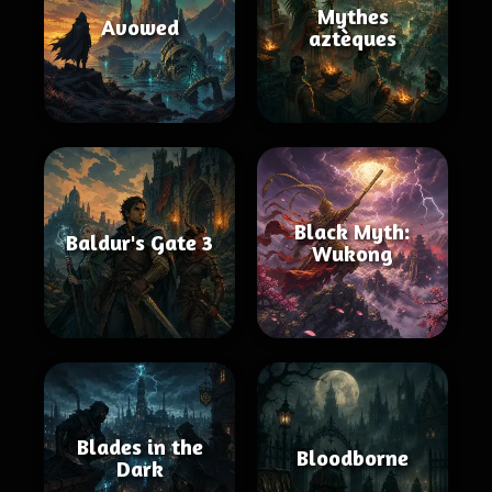
Mythes
Avowed
aztèques
Black Myth:
Baldur's Gate 3
Wukong
Blades in the
Bloodborne
Dark