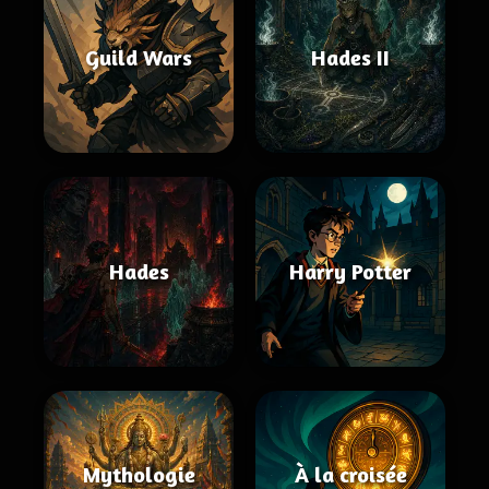
Guild Wars
Hades II
Hades
Harry Potter
Mythologie
À la croisée