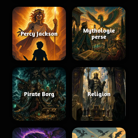
Mythologie
Percy Jackson
perse
Pirate Borg
Religion