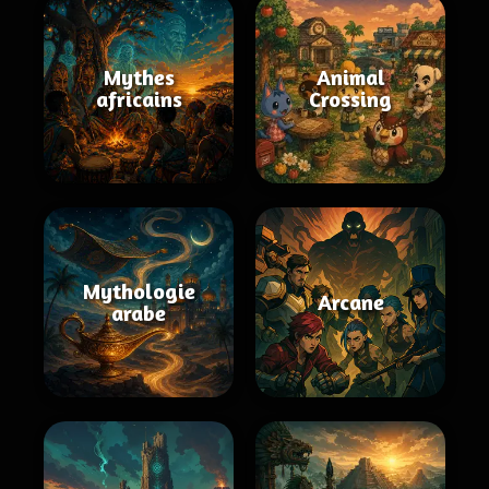
Mythes
Animal
africains
Crossing
Mythologie
Arcane
arabe