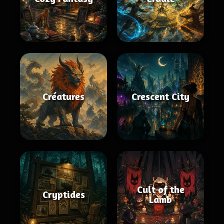
Créatures
Crescent City
Cult of the
Cryptides
Lamb