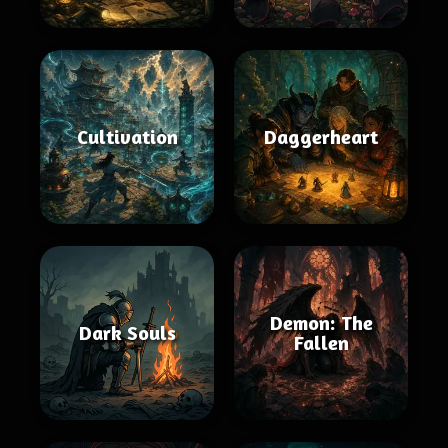
Cultivation
Daggerheart
Demon: The
Dark Souls
Fallen