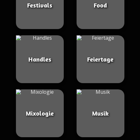
Festivals
Food
Handles
Feiertage
Mixologie
Musik