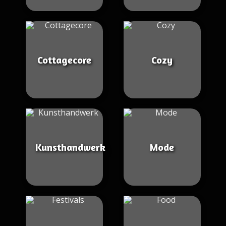
Cottagecore
Cozy
Kunsthandwerk
Mode