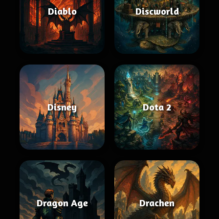
Diablo
Discworld
Disney
Dota 2
Dragon Age
Drachen