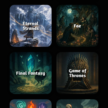
Eternal
Fae
Strands
Game of
Final Fantasy
Thrones