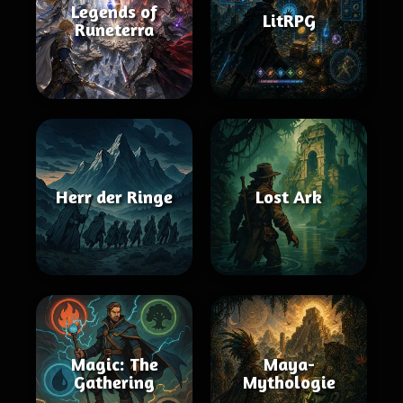
Legends of
LitRPG
Runeterra
Herr der Ringe
Lost Ark
Magic: The
Maya-
Gathering
Mythologie