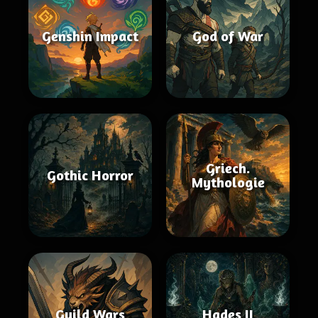
Genshin Impact
God of War
Griech.
Gothic Horror
Mythologie
Guild Wars
Hades II