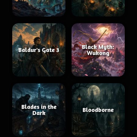
Black Myth:
Baldur's Gate 3
Wukong
Blades in the
Bloodborne
Dark