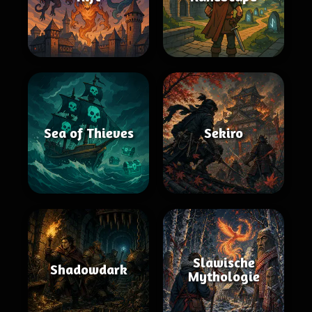
Sea of Thieves
Sekiro
Slawische
Shadowdark
Mythologie