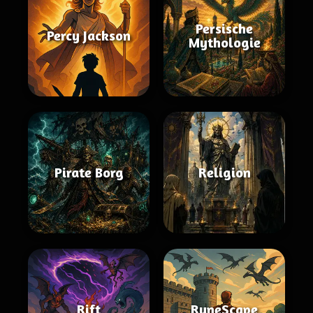
Persische
Percy Jackson
Mythologie
Pirate Borg
Religion
Rift
RuneScape