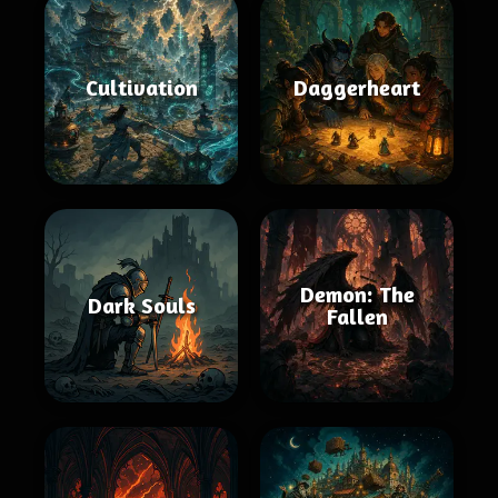
Cultivation
Daggerheart
Demon: The
Dark Souls
Fallen