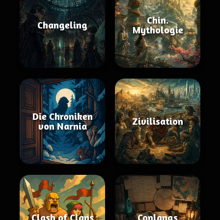
Chin.
Changeling
Mythologie
Die Chroniken
Zivilisation
von Narnia
Clash of Clans
Conlangs