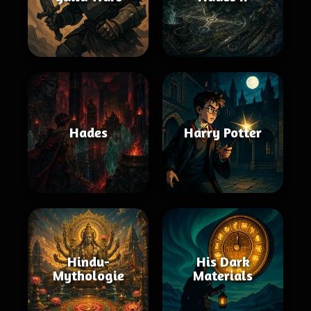
Hades
Harry Potter
Hindu-
His Dark
Mythologie
Materials