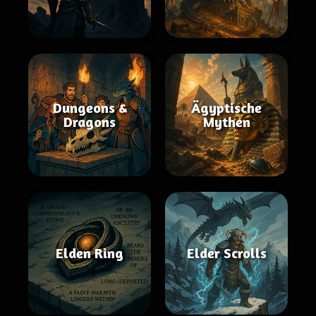
Dungeons &
Ägyptische
Dragons
Mythen
Elden Ring
Elder Scrolls