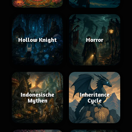
Hollow Knight
Horror
Indonesische
Inheritance
Mythen
Cycle