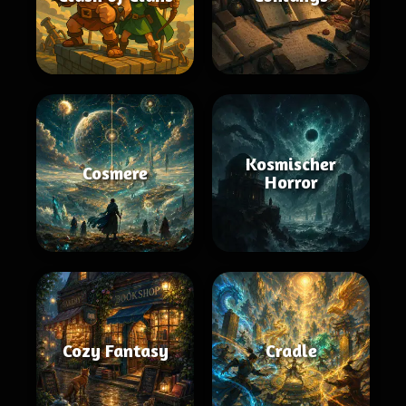
Kosmischer
Cosmere
Horror
Cozy Fantasy
Cradle