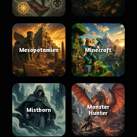
Mesopotamien
Minecraft
Monster
Mistborn
Hunter