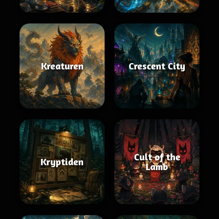
Kreaturen
Crescent City
Cult of the
Kryptiden
Lamb