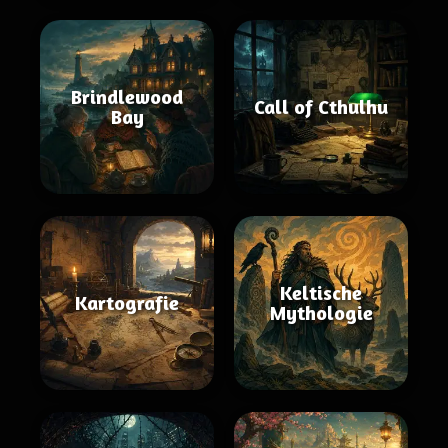
Brindlewood
Call of Cthulhu
Bay
Keltische
Kartografie
Mythologie