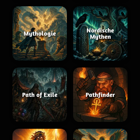
Nordische
Mythologie
Mythen
Path of Exile
Pathfinder