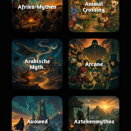
Animal
Afrika-Mythen
Crossing
Arabische
Arcane
Myth.
Avowed
Aztekenmythos