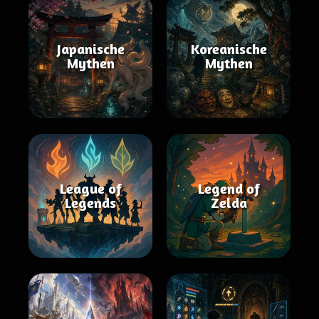
Japanische
Koreanische
Mythen
Mythen
League of
Legend of
Legends
Zelda