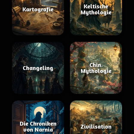
Keltische
Kartografie
Mythologie
Chin.
Changeling
Mythologie
Die Chroniken
Zivilisation
von Narnia