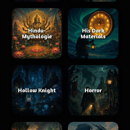
Hindu-
His Dark
Mythologie
Materials
Hollow Knight
Horror