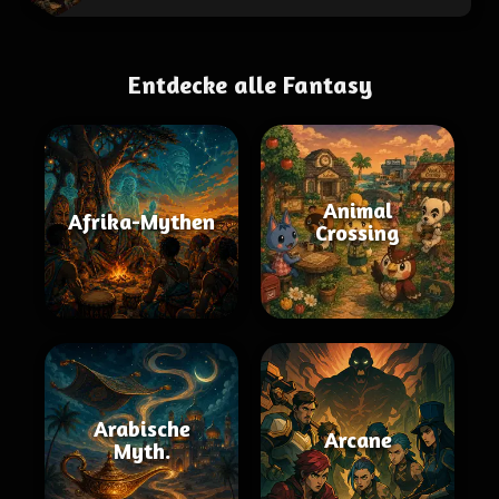
Entdecke alle Fantasy
Animal
Afrika-Mythen
Crossing
Arabische
Arcane
Myth.