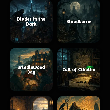
Blades in the
Bloodborne
Dark
Brindlewood
Call of Cthulhu
Bay