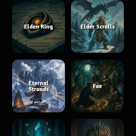
Elden Ring
Elder Scrolls
Eternal
Fae
Strands