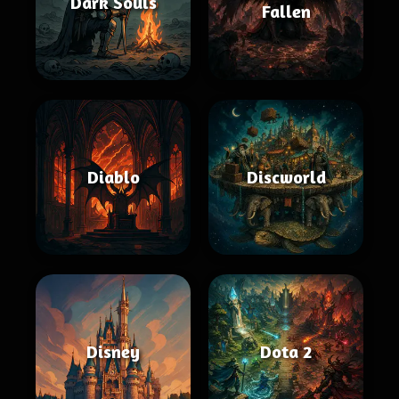
Dark Souls
Fallen
Diablo
Discworld
Disney
Dota 2