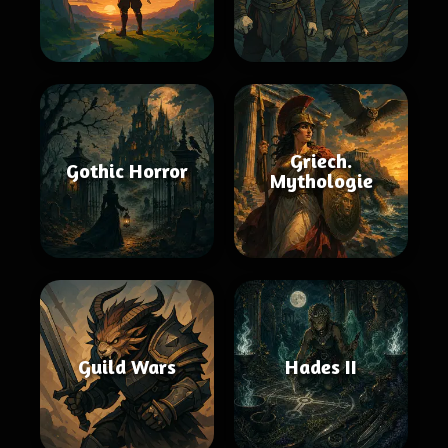
Griech.
Gothic Horror
Mythologie
Guild Wars
Hades II