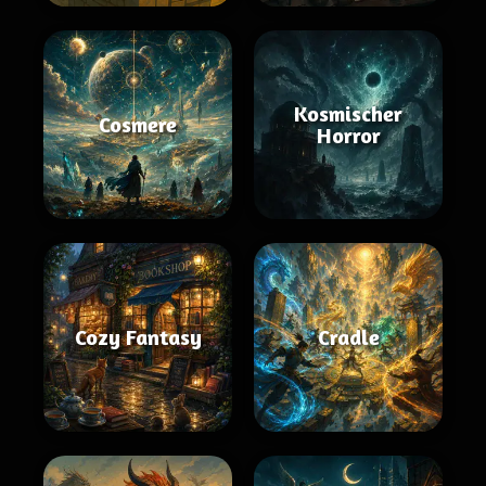
Kosmischer
Cosmere
Horror
Cozy Fantasy
Cradle