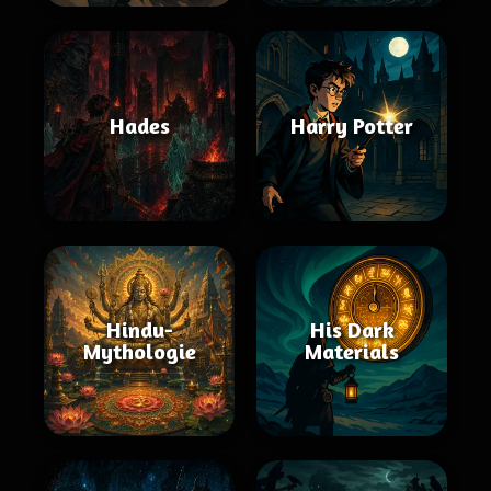
Hades
Harry Potter
Hindu-
His Dark
Mythologie
Materials