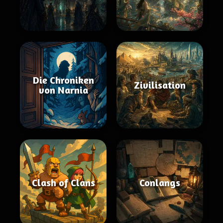
Die Chroniken
Zivilisation
von Narnia
Clash of Clans
Conlangs