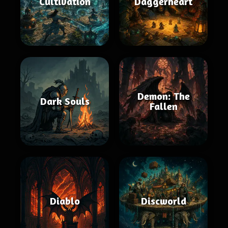
Cultivation
Daggerheart
Demon: The
Dark Souls
Fallen
Diablo
Discworld