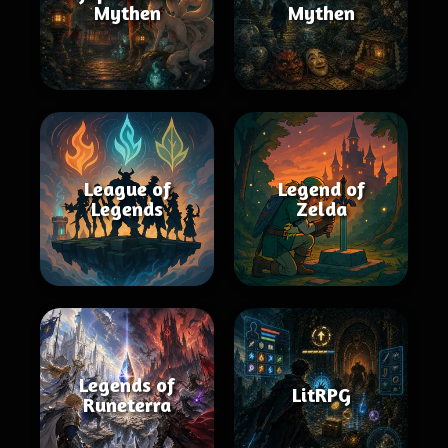
Mythen
Mythen
League of
Legend of
Legends
Zelda
Legends of
LitRPG
Runeterra