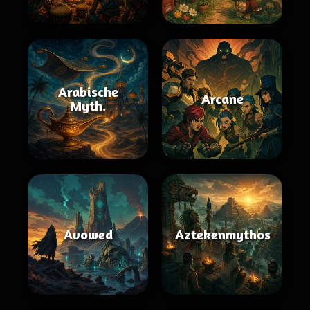
Arabische
Arcane
Myth.
Avowed
Aztekenmythos