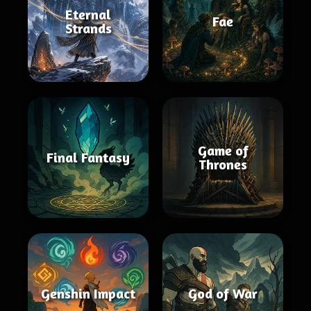
Eternal
Fae
Strands
Game of
Final Fantasy
Thrones
Genshin Impact
God of War