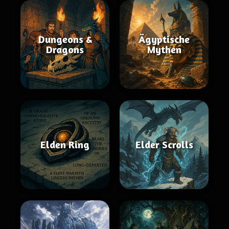
Dungeons &
Ägyptische
Dragons
Mythen
Elden Ring
Elder Scrolls