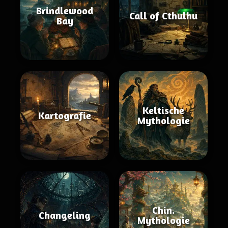
Brindlewood
Call of Cthulhu
Bay
Keltische
Kartografie
Mythologie
Chin.
Changeling
Mythologie