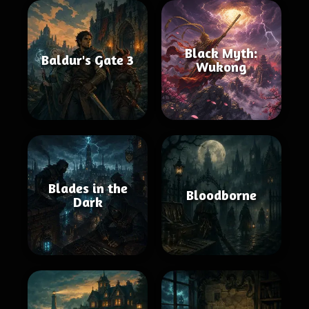
Black Myth:
Baldur's Gate 3
Wukong
Blades in the
Bloodborne
Dark