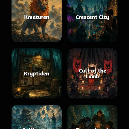
Kreaturen
Crescent City
Cult of the
Kryptiden
Lamb