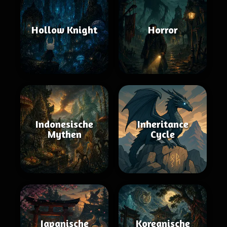
Hollow Knight
Horror
Indonesische
Inheritance
Mythen
Cycle
Japanische
Koreanische