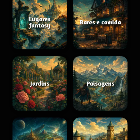
Lugares
Bares e comida
fantasy
Jardins
Paisagens