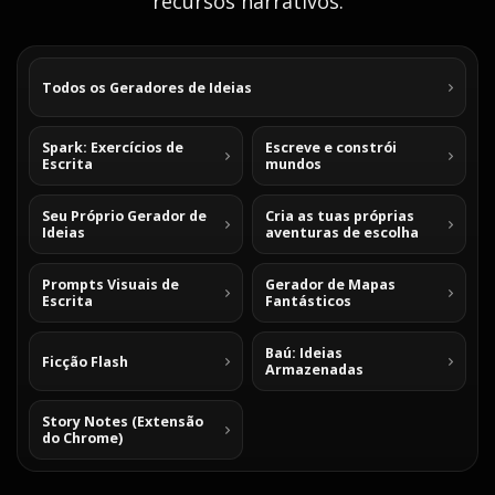
recursos narrativos.
Todos os Geradores de Ideias
Spark: Exercícios de
Escreve e constrói
Escrita
mundos
Seu Próprio Gerador de
Cria as tuas próprias
Ideias
aventuras de escolha
Prompts Visuais de
Gerador de Mapas
Escrita
Fantásticos
Baú: Ideias
Ficção Flash
Armazenadas
Story Notes (Extensão
do Chrome)