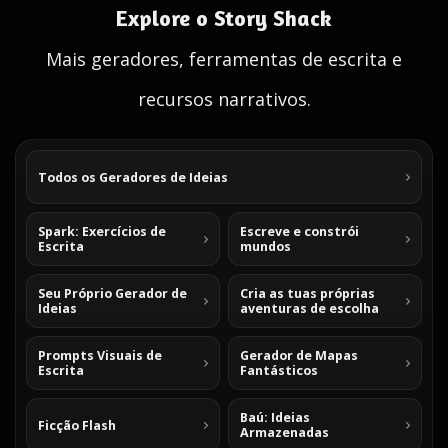
Explore o Story Shack
Mais geradores, ferramentas de escrita e
recursos narrativos.
Todos os Geradores de Ideias
Spark: Exercícios de
Escreve e constrói
Escrita
mundos
Seu Próprio Gerador de
Cria as tuas próprias
Ideias
aventuras de escolha
Prompts Visuais de
Gerador de Mapas
Escrita
Fantásticos
Baú: Ideias
Ficção Flash
Armazenadas