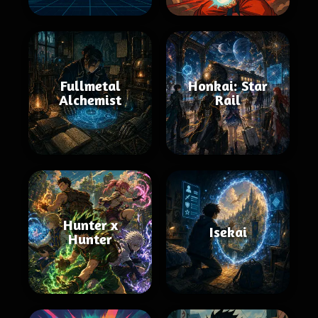
Fullmetal
Honkai: Star
Alchemist
Rail
Hunter x
Isekai
Hunter