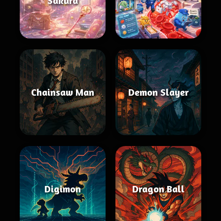
Sakura
Chainsaw Man
Demon Slayer
Digimon
Dragon Ball