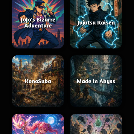
JoJo's Bizarre
Jujutsu Kaisen
Adventure
KonoSuba
Made in Abyss