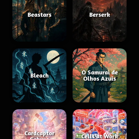
Beastars
Berserk
O Samurai de
Bleach
Olhos Azuis
Cardcaptor
Cells at Work