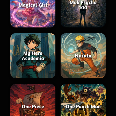
Mob Psycho
Magical Girl
100
My Hero
Naruto
Academia
One Piece
One Punch Man