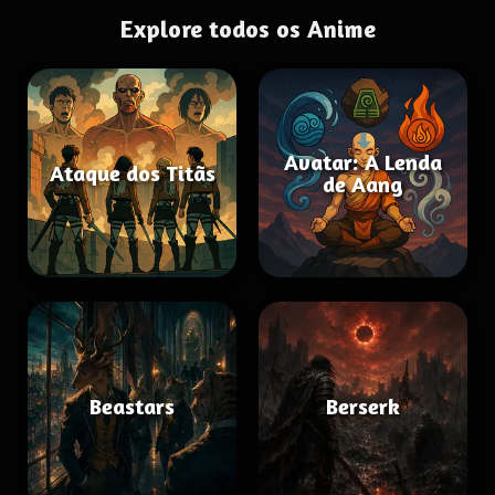
Explore todos os Anime
Avatar: A Lenda
Ataque dos Titãs
de Aang
Beastars
Berserk