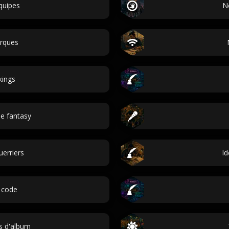
quipes
N
rques
kings
e fantasy
erriers
Id
 code
es d'album