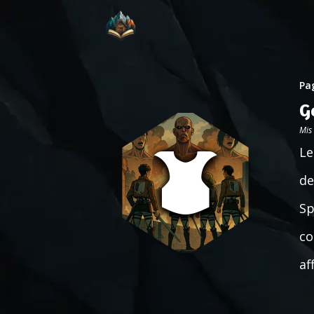
Pag
G
Mis
Le
de
Sp
co
af