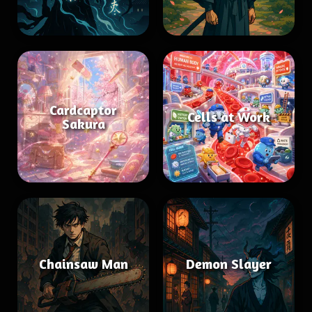
Cardcaptor
Cells at Work
Sakura
Chainsaw Man
Demon Slayer