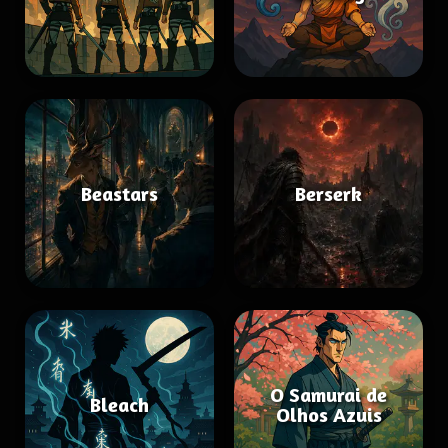
Beastars
Berserk
O Samurai de
Bleach
Olhos Azuis