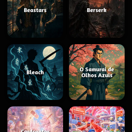
Beastars
Berserk
O Samurai de
Bleach
Olhos Azuis
Cardcaptor