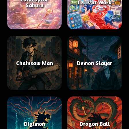
Cells at Work
Sakura
Chainsaw Man
Demon Slayer
Digimon
Dragon Ball