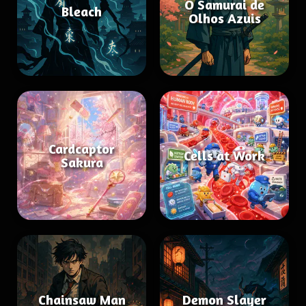
O Samurai de
Bleach
Olhos Azuis
Cardcaptor
Cells at Work
Sakura
Chainsaw Man
Demon Slayer