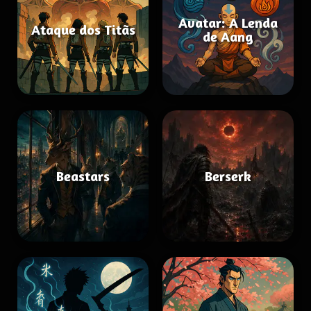
Avatar: A Lenda
Ataque dos Titãs
de Aang
Beastars
Berserk