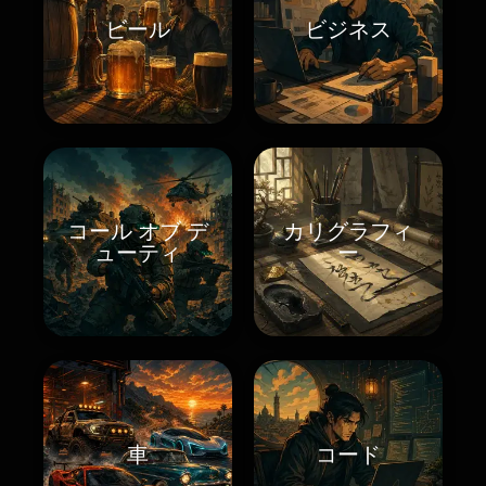
ビール
ビジネス
コール オブ デ
カリグラフィ
ューティ
ー
車
コード