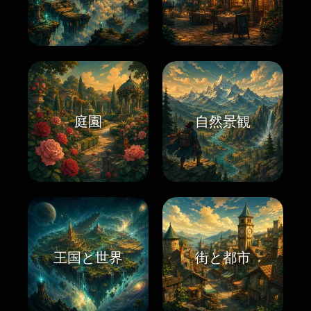
庭園
自然景観
王国と世界
街と都市