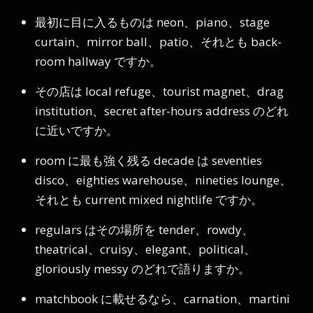
最初に目に入るものは neon、piano、stage
curtain、mirror ball、patio、それとも back-
room hallway ですか。
その店は local refuge、tourist magnet、drag
institution、secret after-hours address のどれ
に近いですか。
room に最も強く残る decade は seventies
disco、eighties warehouse、nineties lounge、
それとも current mixed nightlife ですか。
regulars はその場所を tender、rowdy、
theatrical、cruisy、elegant、political、
gloriously messy のどれで語りますか。
matchbook に載せるなら、carnation、martini