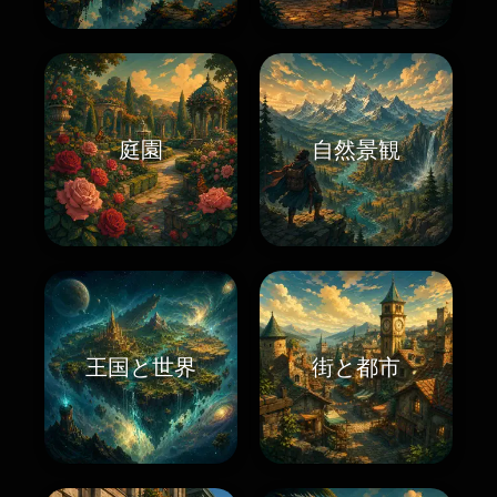
庭園
自然景観
王国と世界
街と都市