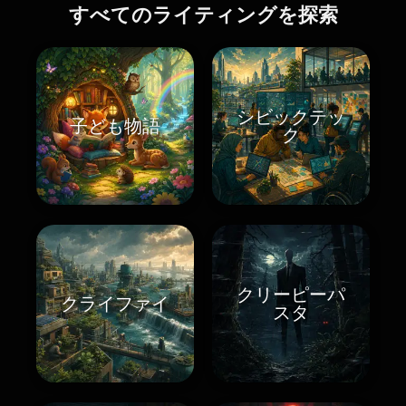
すべてのライティングを探索
シビックテッ
子ども物語
ク
クリーピーパ
クライファイ
スタ