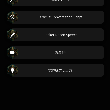
Difficult Conversation Script
Locker Room Speech
罵倒語
境界線の伝え方