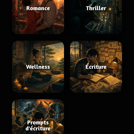
Romance
Thriller
Wellness
Écriture
Prompts
d'écriture