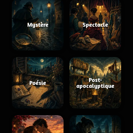
Mystère
Spectacle
Post-
Poésie
apocalyptique