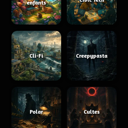
enfants
Cli-Fi
Creepypasta
Polar
Cultes