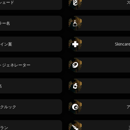
シェード
ラー名
イン案
Skincar
トジェネレーター
名
クルック
ラン