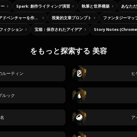
ター
Spark: 創作ライティング演習
執筆と世界構築
あなただ
自分だけの選択型アドベンチャーを作ろう
視覚的文章プロンプト
ファンタジーマッ
フィクション
宝箱：保存されたアイデア
Story Notes (Chro
をもっと探索する 美容
のルーティン
ヒ
プルック
名
ア