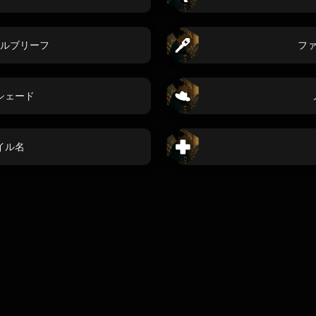
ルブリーフ
フ
シェード
イル名