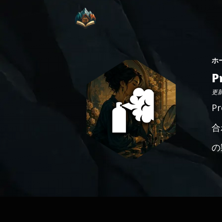
ホ
P
更新日
P
合
の