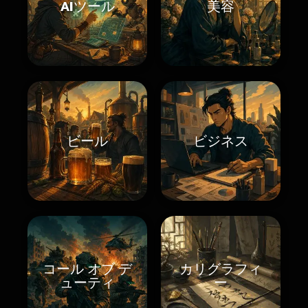
AIツール
美容
ビール
ビジネス
コール オブ デ
カリグラフィ
ューティ
ー