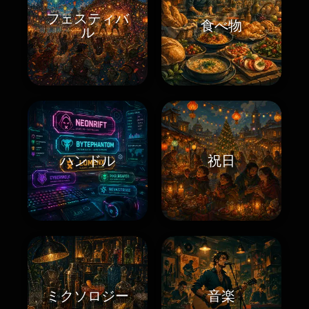
フェスティバ
食べ物
ル
ハンドル
祝日
ミクソロジー
音楽