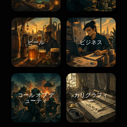
ビール
ビジネス
コール オブ デ
カリグラフィ
ューティ
ー