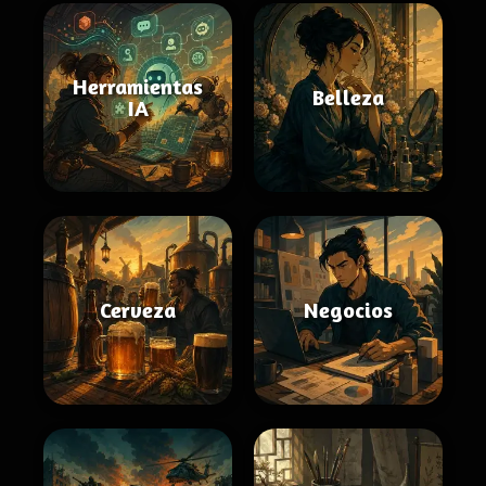
Herramientas
Belleza
IA
Cerveza
Negocios