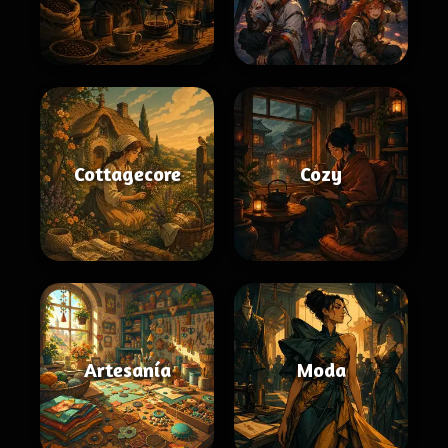
Cottagecore
Cozy
Artesanía
Moda