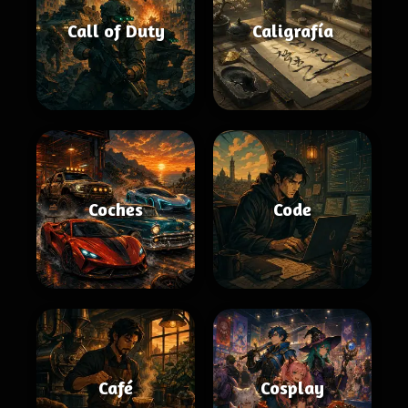
Call of Duty
Caligrafía
Coches
Code
Café
Cosplay