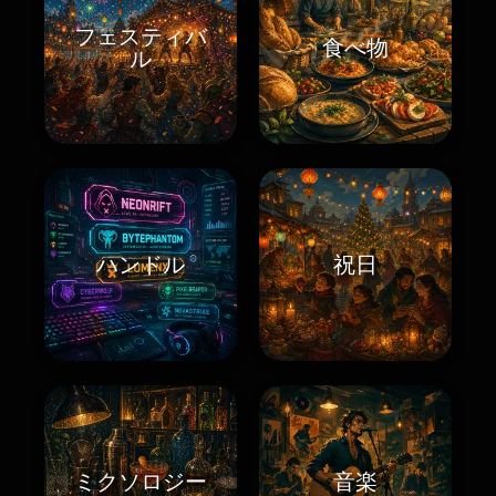
フェスティバ
食べ物
ル
ハンドル
祝日
ミクソロジー
音楽