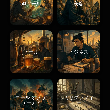
AIツール
美容
ビール
ビジネス
コール オブ デ
カリグラフィ
ューティ
ー