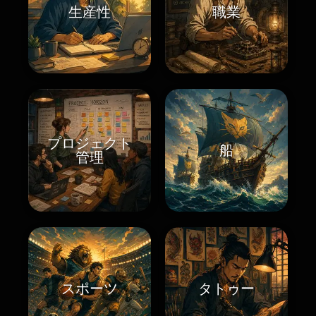
生産性
職業
プロジェクト
船
管理
スポーツ
タトゥー