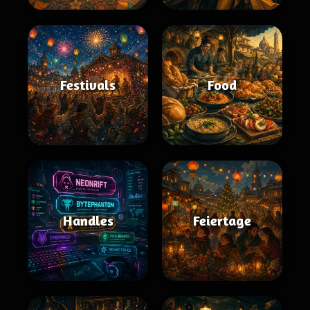
Festivals
Food
Handles
Feiertage