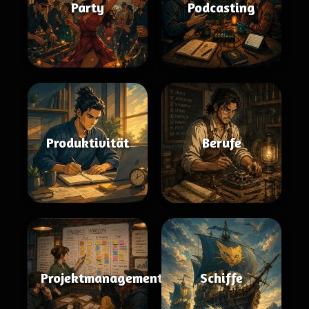
Party
Podcasting
Produktivität
Berufe
Projektmanagement
Schiffe