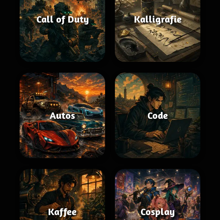
Call of Duty
Kalligrafie
Autos
Code
Kaffee
Cosplay