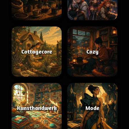
Cottagecore
Cozy
Kunsthandwerk
Mode