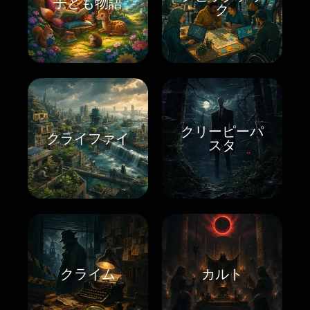
子ども物語
ク
クリーピーパ
クライファイ
スタ
クライム
カルト