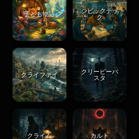
シビックテッ
子ども物語
ク
クリーピーパ
クライファイ
スタ
クライム
カルト