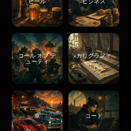
ビール
ビジネス
コール オブ デ
カリグラフィ
ューティ
ー
車
コード