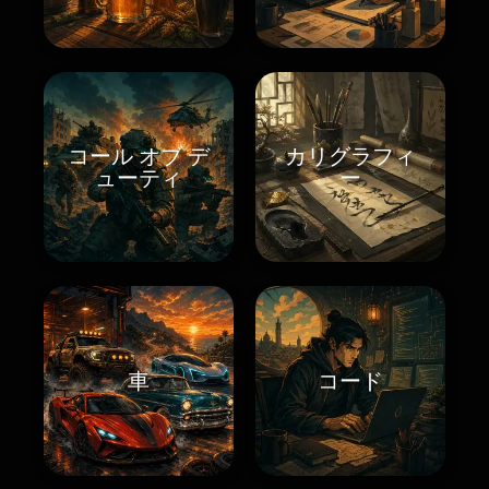
コール オブ デ
カリグラフィ
ューティ
ー
車
コード