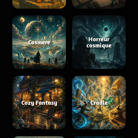
Horreur
Cosmere
cosmique
Cozy Fantasy
Cradle