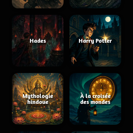
Hades
Harry Potter
Mythologie
À la croisée
hindoue
des mondes