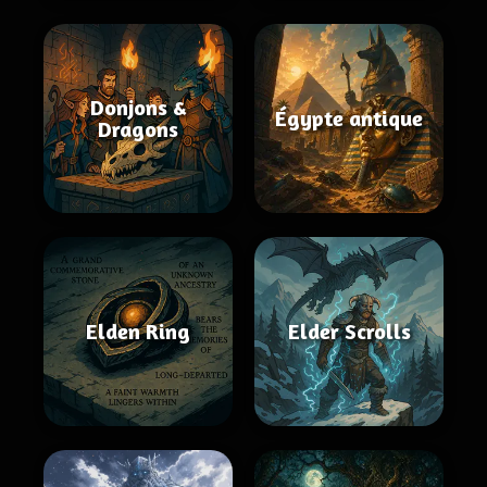
Donjons &
Égypte antique
Dragons
Elden Ring
Elder Scrolls