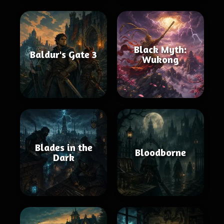
Black Myth:
Baldur's Gate 3
Wukong
Blades in the
Bloodborne
Dark