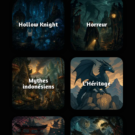
Hollow Knight
Horreur
Mythes
L’Héritage
indonésiens