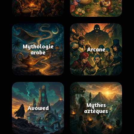
Mythologie
Arcane
arabe
Mythes
Avowed
aztèques