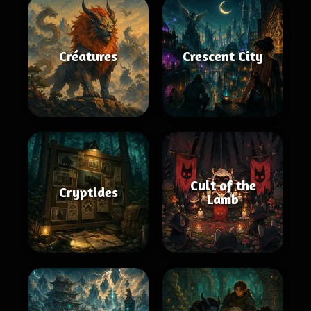
Créatures
Crescent City
Cult of the
Cryptides
Lamb