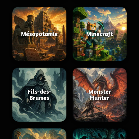
Mésopotamie
Minecraft
Fils-des-
Monster
Brumes
Hunter