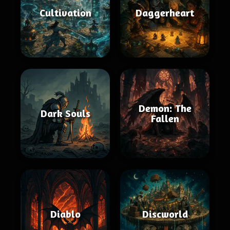
Cultivation
Daggerheart
Demon: The
Dark Souls
Fallen
Diablo
Discworld