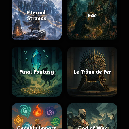
Eternal
Fae
Strands
Final Fantasy
Le Trône de Fer
Genshin Impact
God of War