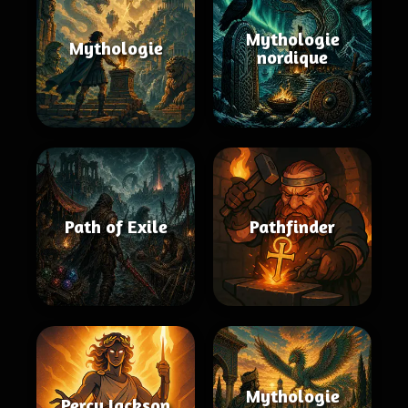
Mythologie
Mythologie
nordique
Path of Exile
Pathfinder
Mythologie
Percy Jackson