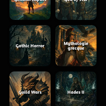
Mythologie
Gothic Horror
grecque
Guild Wars
Hades II