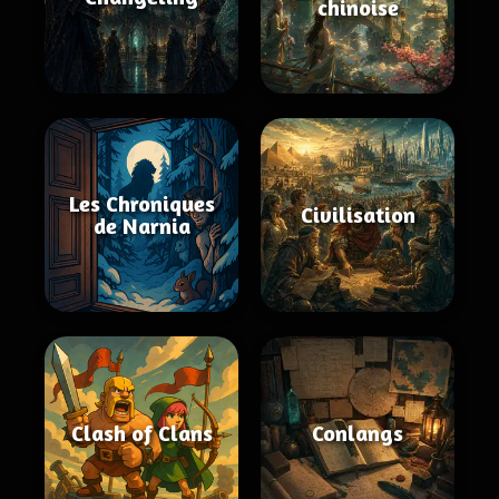
chinoise
Les Chroniques
Civilisation
de Narnia
Clash of Clans
Conlangs