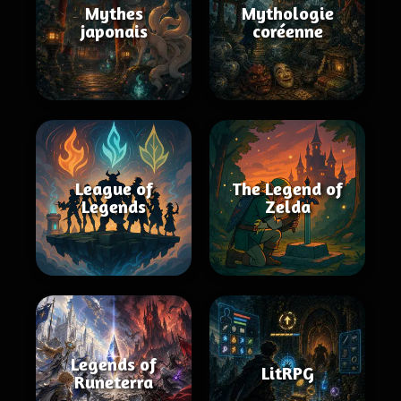
Mythes
Mythologie
japonais
coréenne
League of
The Legend of
Legends
Zelda
Legends of
LitRPG
Runeterra