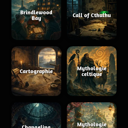
Brindlewood
Call of Cthulhu
Bay
Mythologie
Cartographie
celtique
Mythologie
Changeling