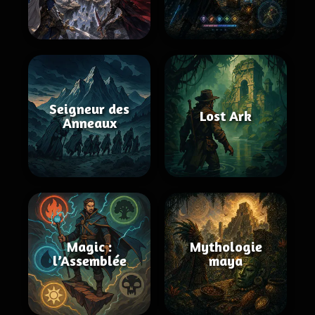
Seigneur des
Lost Ark
Anneaux
Magic :
Mythologie
l’Assemblée
maya