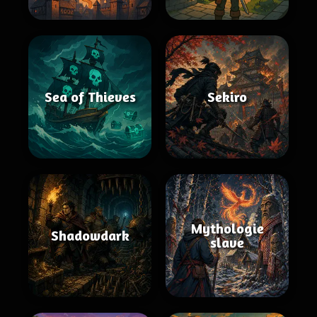
Sea of Thieves
Sekiro
Mythologie
Shadowdark
slave