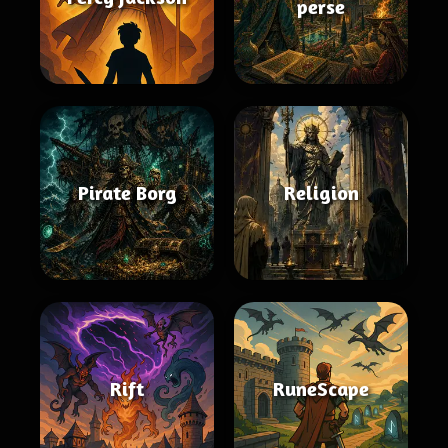
perse
Pirate Borg
Religion
Rift
RuneScape