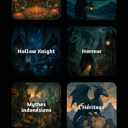
Hollow Knight
Horreur
Mythes
L’Héritage
indonésiens