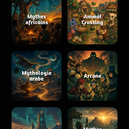
Mythes
Animal
africains
Crossing
Mythologie
Arcane
arabe