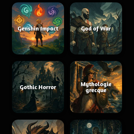
Genshin Impact
God of War
Mythologie
Gothic Horror
grecque