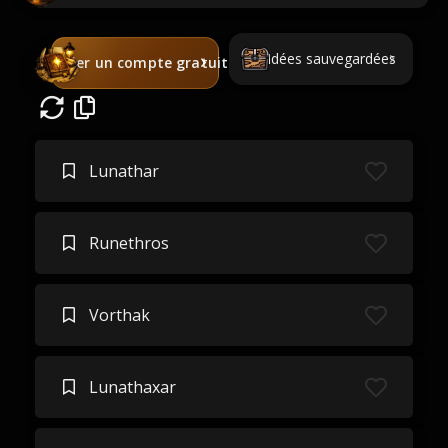
Idées sauvegardées
Créer un compte gratuit
Lunathar
Runethros
Vorthak
Lunathaxar