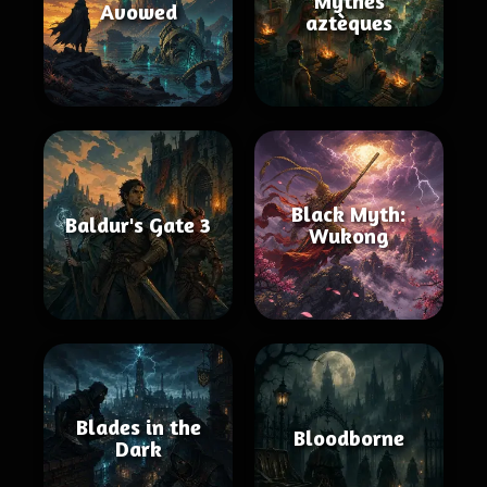
Mythes
Avowed
aztèques
Black Myth:
Baldur's Gate 3
Wukong
Blades in the
Bloodborne
Dark