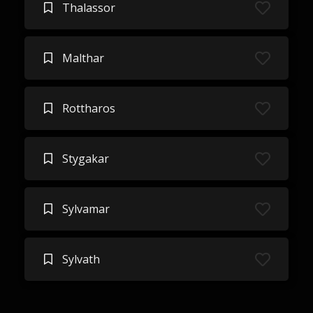
Thalassor
Malthar
Rottharos
Stygakar
Sylvamar
Sylvath