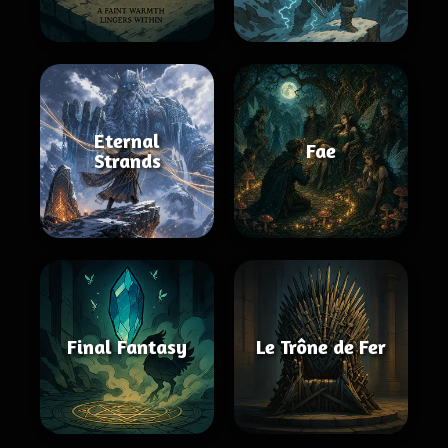
Eternal
Fae
Strands
Final Fantasy
Le Trône de Fer