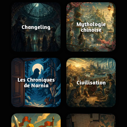
Mythologie
Changeling
chinoise
Les Chroniques
Civilisation
de Narnia