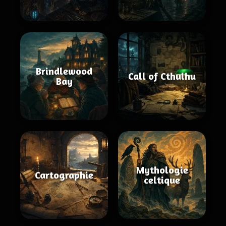
Brindlewood
Call of Cthulhu
Bay
Mythologie
Cartographie
celtique