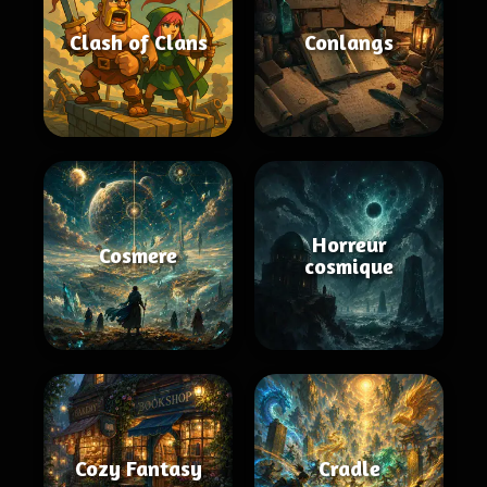
Clash of Clans
Conlangs
Horreur
Cosmere
cosmique
Cozy Fantasy
Cradle