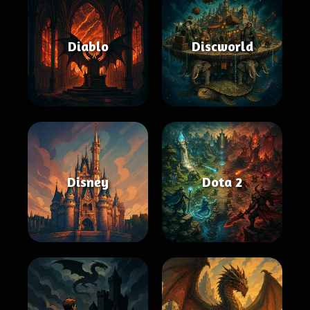
Diablo
Discworld
Disney
Dota 2