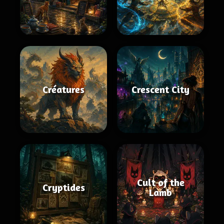
Créatures
Crescent City
Cult of the
Cryptides
Lamb