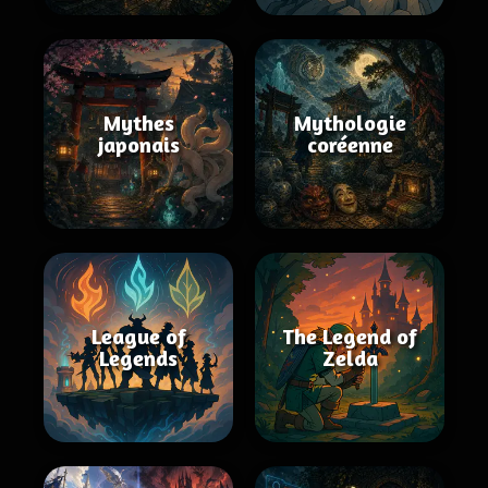
Mythes
Mythologie
japonais
coréenne
League of
The Legend of
Legends
Zelda