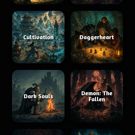
Cultivation
Daggerheart
Demon: The
Dark Souls
Fallen