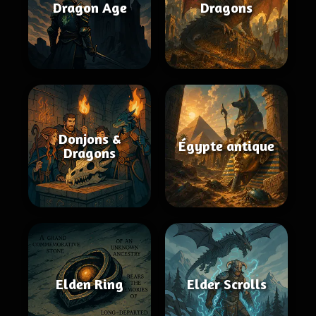
Dragon Age
Dragons
Donjons &
Égypte antique
Dragons
Elden Ring
Elder Scrolls