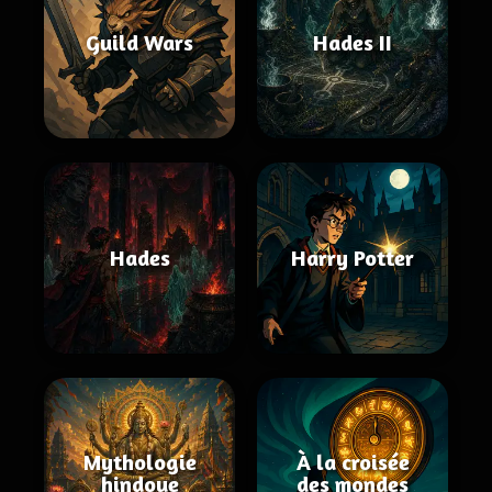
Guild Wars
Hades II
Hades
Harry Potter
Mythologie
À la croisée
hindoue
des mondes