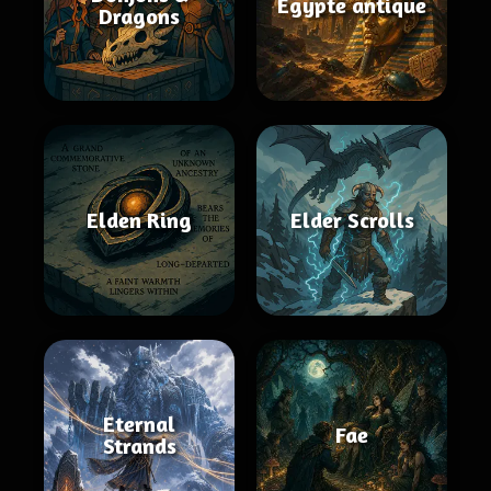
Égypte antique
Dragons
Elden Ring
Elder Scrolls
Eternal
Fae
Strands