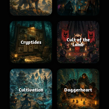
Cult of the
Cryptides
Lamb
Cultivation
Daggerheart