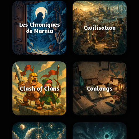
Les Chroniques
Civilisation
de Narnia
Clash of Clans
Conlangs