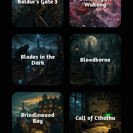
Baldur's Gate 3
Wukong
Blades in the
Bloodborne
Dark
Brindlewood
Call of Cthulhu
Bay