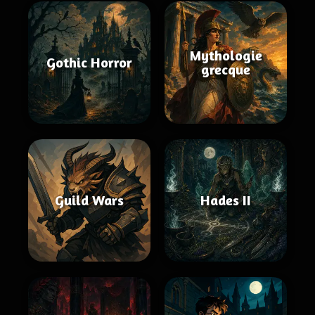
Mythologie
Gothic Horror
grecque
Guild Wars
Hades II