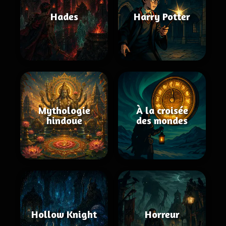
Hades
Harry Potter
Mythologie
À la croisée
hindoue
des mondes
Hollow Knight
Horreur