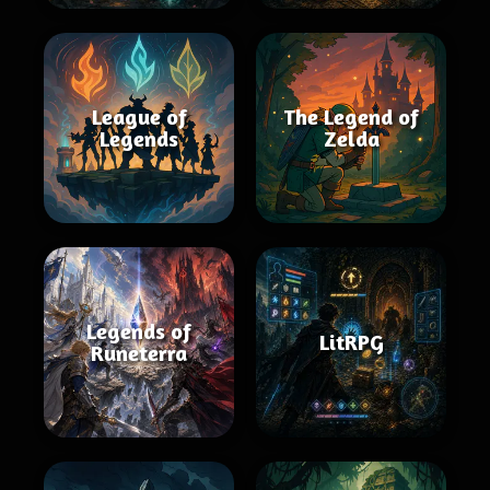
League of
The Legend of
Legends
Zelda
Legends of
LitRPG
Runeterra