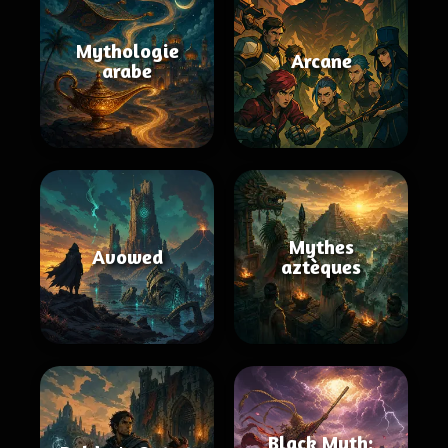
Mythologie
Arcane
arabe
Mythes
Avowed
aztèques
Black Myth: