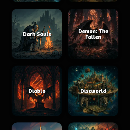
Demon: The
Dark Souls
Fallen
Diablo
Discworld