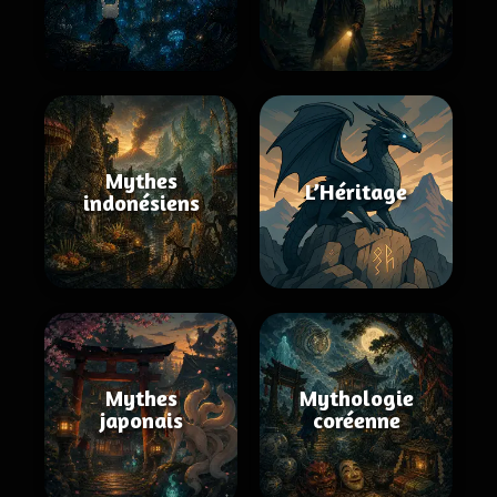
Mythes
L’Héritage
indonésiens
Mythes
Mythologie
japonais
coréenne