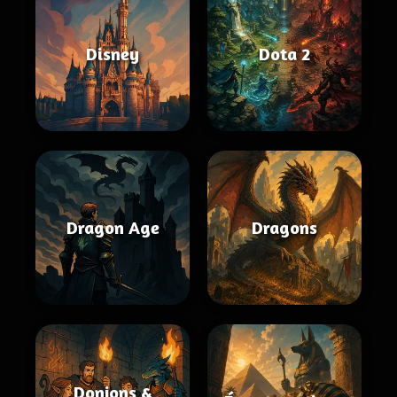
Disney
Dota 2
Dragon Age
Dragons
Donjons &