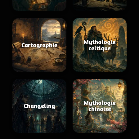
Mythologie
Cartographie
celtique
Mythologie
Changeling
chinoise