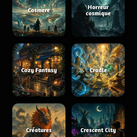
Horreur
Cosmere
cosmique
Cozy Fantasy
Cradle
Créatures
Crescent City