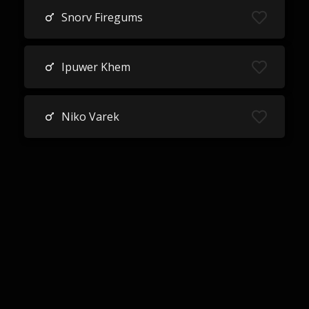
Snorv Firegums
Ipuwer Khem
Niko Varek