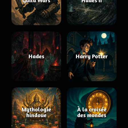
Guild Wars
Hades II
Hades
Harry Potter
Mythologie
À la croisée
hindoue
des mondes