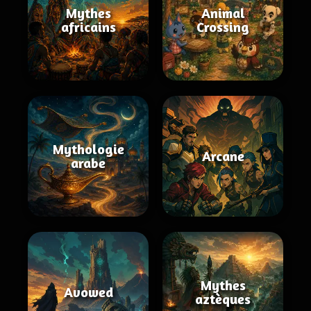
Mythes
Animal
africains
Crossing
Mythologie
Arcane
arabe
Mythes
Avowed
aztèques