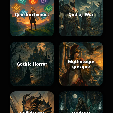
Genshin Impact
God of War
Mythologie
Gothic Horror
grecque