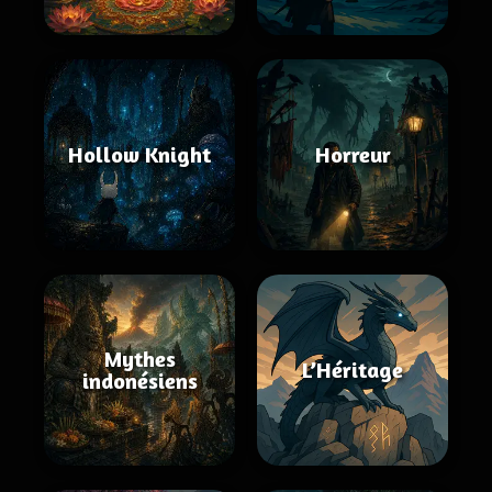
Hollow Knight
Horreur
Mythes
L’Héritage
indonésiens