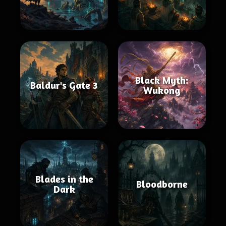
Black Myth:
Baldur's Gate 3
Wukong
Blades in the
Bloodborne
Dark