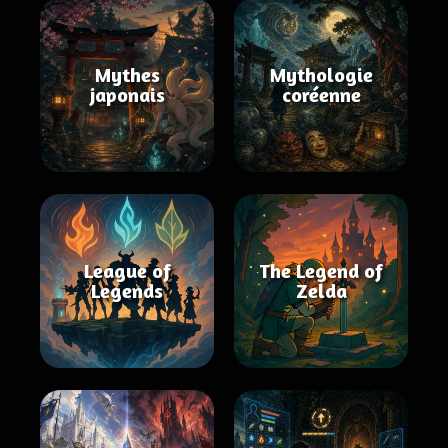
Mythes
Mythologie
japonais
coréenne
League of
The Legend of
Legends
Zelda