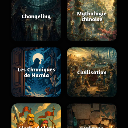
Mythologie
Changeling
chinoise
Les Chroniques
Civilisation
de Narnia