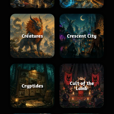
Créatures
Crescent City
Cult of the
Cryptides
Lamb