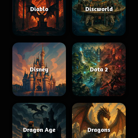
Diablo
Discworld
Disney
Dota 2
Dragon Age
Dragons