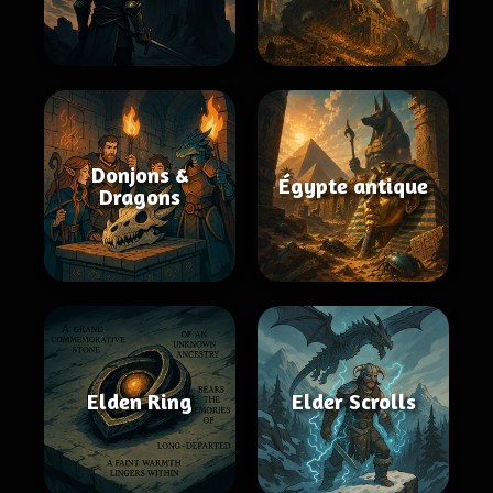
Donjons &
Égypte antique
Dragons
Elden Ring
Elder Scrolls