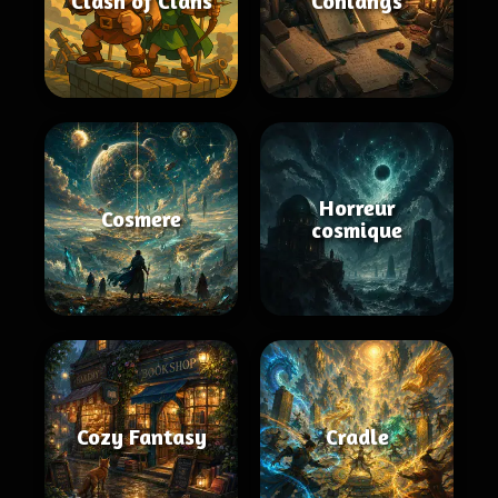
Clash of Clans
Conlangs
Horreur
Cosmere
cosmique
Cozy Fantasy
Cradle