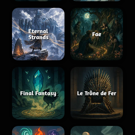
Eternal
Fae
Strands
Final Fantasy
Le Trône de Fer