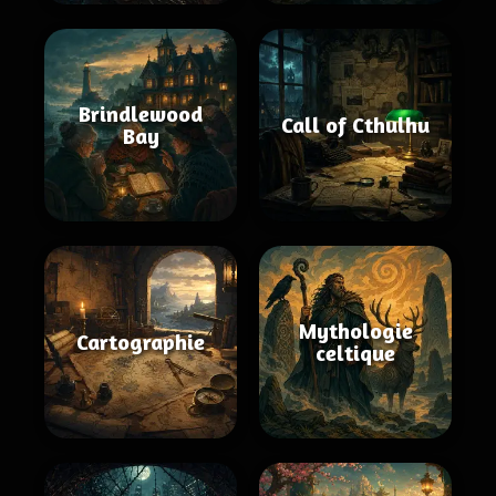
Brindlewood
Call of Cthulhu
Bay
Mythologie
Cartographie
celtique