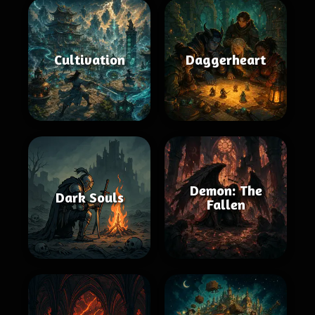
Cultivation
Daggerheart
Demon: The
Dark Souls
Fallen